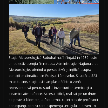
Stația Meteorologică Bobohalma, înființată în 1986, este
un obiectiv esențial în rețeaua Administrației Naționale de
Meteorologie, oferind o perspectivă științifică asupra
condițiilor climatice din Podișul Târnavelor. Situată la 523
m altitudine, stația este amplasată într-o zonă
reprezentativă pentru studiul inversiunilor termice și al
dinamicii atmosferice. Accesul dificil, realizat pe un drum
de peste 3 kilometri, a fost urmat cu interes de profesorii
participanți, pentru care experiența urcușului a devenit o