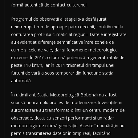
formă autentică de contact cu terenul.
Programul de observații al stației s-a desfășurat
neîntrerupt timp de aproape patru decenii, contribuind la
conturarea profilului climatic al regiunii. Datele înregistrate
au evidențiat diferențe semnificative între zonele de
culme și cele de vale, dar și fenomene meteorologice
extreme. În 2016, o furtună puternică a generat rafale de
peste 110 km/h, iar în 2011 trăsnetul din timpul unei
furtuni de vară a scos temporar din funcțiune stația
automată.
În ultimii ani, Stația Meteorologică Bobohalma a fost
supusă unui amplu proces de modernizare. Investițiile în
automatizare au transformat-o într-un centru modern de
observație, dotat cu senzori performanți și un radar
meteorologic de ultimă generație. Aceste îmbunătățiri au
permis transmiterea datelor în timp real, facilitând