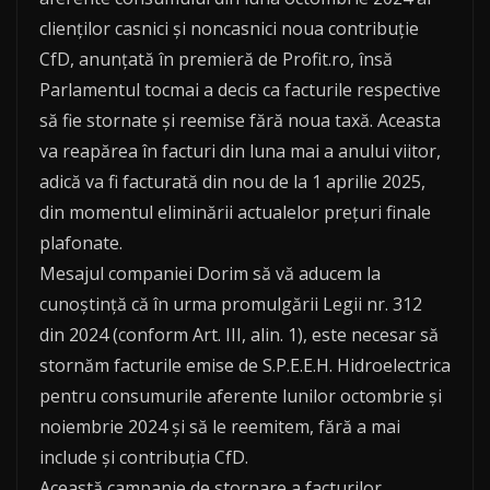
clienților casnici și noncasnici noua contribuție
CfD, anunțată în premieră de Profit.ro, însă
Parlamentul tocmai a decis ca facturile respective
să fie stornate și reemise fără noua taxă. Aceasta
va reapărea în facturi din luna mai a anului viitor,
adică va fi facturată din nou de la 1 aprilie 2025,
din momentul eliminării actualelor prețuri finale
plafonate.
Mesajul companiei Dorim să vă aducem la
cunoștință că în urma promulgării Legii nr. 312
din 2024 (conform Art. III, alin. 1), este necesar să
stornăm facturile emise de S.P.E.E.H. Hidroelectrica
pentru consumurile aferente lunilor octombrie și
noiembrie 2024 și să le reemitem, fără a mai
include și contribuția CfD.
Această campanie de stornare a facturilor