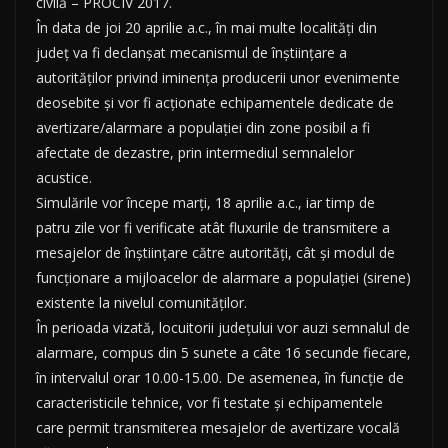
civilă – PROCIV 2017.
În data de joi 20 aprilie a.c., în mai multe localități din
județ va fi declanșat mecanismul de înștiințare a
autorităților privind iminența producerii unor evenimente
deosebite și vor fi acționate echipamentele dedicate de
avertizare/alarmare a populației din zone posibil a fi
afectate de dezastre, prin intermediul semnalelor
acustice.
Simulările vor începe marți, 18 aprilie a.c., iar timp de
patru zile vor fi verificate atât fluxurile de transmitere a
mesajelor de înștiințare către autorități, cât și modul de
funcționare a mijloacelor de alarmare a populației (sirene)
existente la nivelul comunităților.
În perioada vizată, locuitorii județului vor auzi semnalul de
alarmare, compus din 5 sunete a câte 16 secunde fiecare,
în intervalul orar 10.00-15.00. De asemenea, în funcție de
caracteristicile tehnice, vor fi testate și echipamentele
care permit transmiterea mesajelor de avertizare vocală