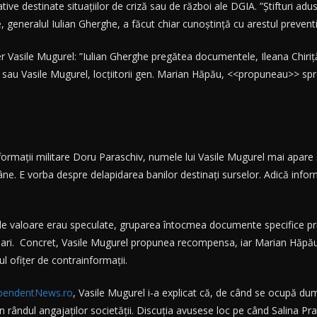
ive destinate situațiilor de criză sau de război ale DGIA. ”Știfturi adu
e, generalul Iulian Gherghe, a făcut chiar cunoștință cu arestul preventi
 Vasile Mugurel: ”Iulian Gherghe pregătea documentele, Ileana Chiriță (
cu sau Vasile Mugurel, locțiitorii gen. Marian Hăpău, <<propuneau>> s
informații militare Doru Paraschiv, numele lui Vasile Mugurel mai apare 
ne. E vorba despre delapidarea banilor destinați surselor. Adică informat
le de valoare erau speculate, gruparea întocmea documente specifice pr
 mari. Concret, Vasile Mugurel propunea recompensa, iar Marian Hăpău
ul ofițer de contrainformații.
pendentNews.ro
, Vasile Mugurel i-a explicat că, de când se ocupă dum
în rândul angajaților societății. Discuția avusese loc pe când Salina Pr