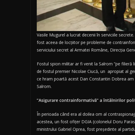
Vasile Mugurel a lucrat decenii în serviciile secret
fost aceea de locțiitor pe probleme de contrainform
serviciului secret al Armatei Române, Direcția Gene
Fostul spion militar ar fi venit la Salrom ”pe filier
de fostul premier Nicolae Ciucă, un apropiat al gen
ce hram poartă acest Dan Constantin Dobrea am scri
Salrom.
”Asigurare contrainformativă” a întâlnirilor poli
În perioada când era al doilea om al contraspionajul
acestea, un fost ofițer DGIA (colonelul Doru Parasc
ministrului Gabriel Oprea, fost președinte al parti