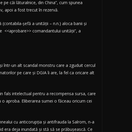
se pe căi lăturalnice, din China”, cum spunea
v, apoi a fost trecut în rezervă.
contabila-șefă a unității – n.n.) aloca banii și
pre <<aprobare>> comandantului unității”, a
și într-un alt scandal monstru care a zguduit cercul
orilor pe care și DGIA îi are, la fel ca oricare alt
in fals intelectual pentru a recompensa sursa, care
 o aproba. Eliberarea sumei o făceau oricum cei
nealui cu anticorupția și antifrauda la Salrom, n-a
aid era deja inundată și stă să se prăbușească. Ce