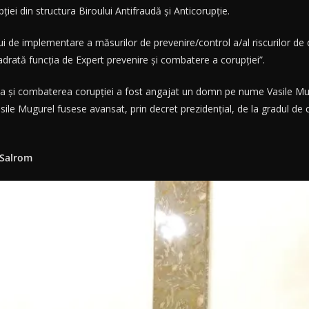
ției din structura Biroului Antifraudă și Anticorupție.
lui de implementare a măsurilor de prevenire/control a/al riscurilor de
adrată funcția de Expert prevenire și combatere a corupției”.
irea și combaterea corupției a fost angajat un domn pe nume Vasile M
ile Mugurel fusese avansat, prin decret prezidențial, de la gradul de c
 Salrom