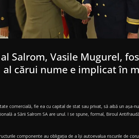
al Salrom, Vasile Mugurel, fost 
, al cărui nume e implicat în 
 comercială, fie ea cu capital de stat sau privat, să aibă un așa-numi
țională a Sării Salrom SA are unul. I se spune, formal, Biroul Antifraudă
 structurile componente au obligaţia de a îşi autoevalua riscurile de co