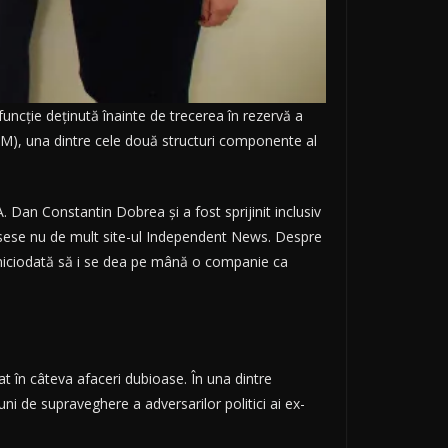
funcție deținută înainte de trecerea în rezervă a
iSM), una dintre cele două structuri componente al
A. Dan Constantin Dobrea și a fost sprijinit inclusiv
crisese nu de mult site-ul Independent News. Despre
t niciodată să i se dea pe mână o companie ca
at în câteva afaceri dubioase. În una dintre
ni de supraveghere a adversarilor politici ai ex-