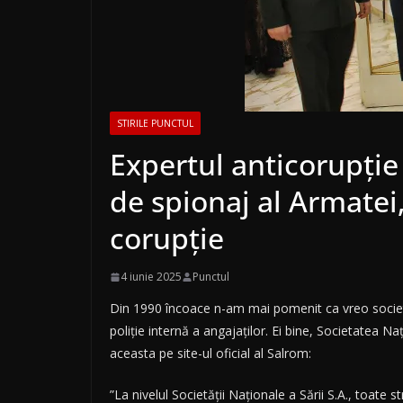
STIRILE PUNCTUL
Expertul anticorupție 
de spionaj al Armatei
corupție
4 iunie 2025
Punctul
Din 1990 încoace n-am mai pomenit ca vreo societate
poliție internă a angajaților. Ei bine, Societatea Na
aceasta pe site-ul oficial al Salrom:
”La nivelul Societății Naționale a Sării S.A., toate