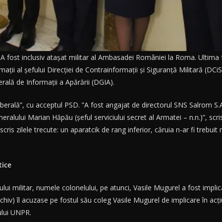
e. A fost inclusiv atașat militar al Ambasadei României la Roma. Ultima 
ații al șefului Direcției de Contrainformații și Siguranță Militară (DC
rală de Informații a Apărării (DGIA).
ă liberală”, cu acceptul PSD. ”A fost angajat de directorul SNS Salrom S.
eralului Marian Hăpău (șeful serviciului secret al Armatei – n.n.)”, s
s zilele trecute: un aparatcik de rang inferior, căruia n-ar fi trebui
tice
ui militar, numele colonelului, pe atunci, Vasile Mugurel a fost implic
hiv) îl acuzase pe fostul său coleg Vasile Mugurel de implicare în acțiu
dului UNPR.