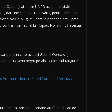
unde Oprea şi ai lui din UNPR aveau activităţi
itic, dar cine ştie exact adevărul, pentru că noi nu
colonel Vasile Mugurel, care în perioada cât Oprea
tru contrainformaţii al lui Hăpău. Noi ştim că aceştia
r penal în care același Gabriel Oprea și șeful
bruarie 2017 scria negru pe alb: ”Colonelul Mugurel
ps://romanialibera.ro/sport/formula-1/exclusiv-
cului secret al Armatei Române au fost acuzați de