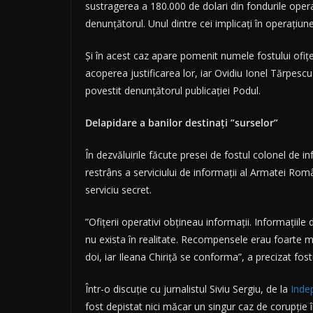
sustragerea a 180.000 de dolari din fondurile operat
denunțătorul. Unul dintre cei implicați în operațiun
Și în acest caz apare pomenit numele fostului ofițer
acoperea justificarea lor, iar Ovidiu Ionel Tărpes
povestit denunțătorul publicației Podul.
Delapidare a banilor destinați ”surselor”
În dezvăluirile făcute presei de fostul colonel de 
restrâns a serviciului de informații al Armatei Româ
serviciu secret.
”Ofițerii operativi obțineau informații. Informații
nu exista în realitate. Recompensele erau foarte
doi, iar Ileana Chiriță se conforma”, a precizat fost
Într-o discuție cu jurnalistul Siviu Sergiu, de la
Inde
fost depistat nici măcar un singur caz de corupție 