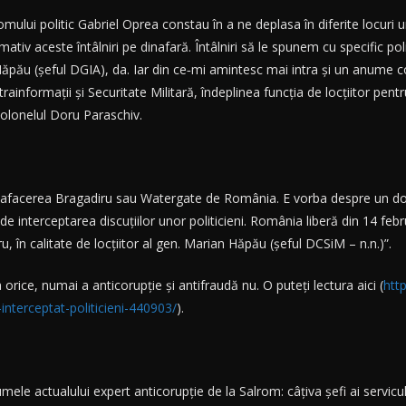
mului politic Gabriel Oprea constau în a ne deplasa în diferite locuri 
tiv aceste întâlniri pe dinafară. Întâlniri să le spunem cu specific pol
 Hăpău (şeful DGIA), da. Iar din ce‑mi amintesc mai intra şi un anume 
trainformaţii şi Securitate Militară, îndeplinea funcţia de locţiitor pen
colonelul Doru Paraschiv.
 afacerea Bragadiru sau Watergate de România. E vorba despre un dosa
 de interceptarea discuțiilor unor politicieni. România liberă din 14 fe
 în calitate de locțiitor al gen. Marian Hăpău (șeful DCSiM – n.n.)”.
orice, numai a anticorupție și antifraudă nu. O puteți lectura aici (
htt
interceptat-politicieni-440903/
).
numele actualului expert anticorupție de la Salrom: câțiva șefi ai servi