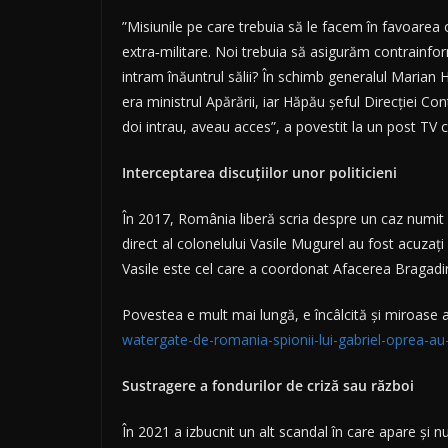
”Misiunile pe care trebuia să le facem în favoarea o
extra‑militare. Noi trebuia să asigurăm contrainforma
intram înăuntrul sălii? În schimb generalul Marian
era ministrul Apărării, iar Hăpău şeful Direcţiei Con
doi intrau, aveau acces”, a povestit la un post TV 
Interceptarea discuțiilor unor politicieni
În 2017, România liberă scria despre un caz numit
direct al colonelului Vasile Mugurel au fost acuzați
Vasile este cel care a coordonat Afacerea Bragadiru,
Povestea e mult mai lungă, e încâlcită și miroase a 
watergate-de-romania-spionii-lui-gabriel-oprea-au-
Sustragere a fondurilor de criză sau război
În 2021 a izbucnit un alt scandal în care apare și 