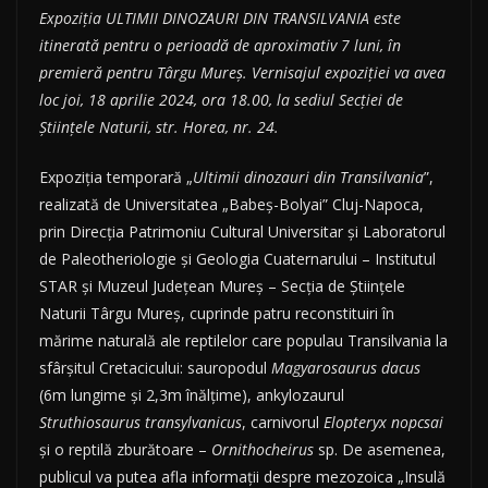
Expoziția ULTIMII DINOZAURI DIN TRANSILVANIA este
itinerată pentru o perioadă de aproximativ 7 luni, în
premieră pentru Târgu Mureș.
Vernisajul expoziției va avea
loc joi, 18 aprilie 2024, ora 18.00, la sediul Secției de
Științele Naturii, str. Horea, nr. 24.
Expoziția temporară „
Ultimii dinozauri din Transilvania
”,
realizată de Universitatea „Babeș-Bolyai” Cluj-Napoca,
prin Direcția Patrimoniu Cultural Universitar și Laboratorul
de Paleotheriologie și Geologia Cuaternarului – Institutul
STAR și Muzeul Județean Mureș – Secția de Științele
Naturii Târgu Mureș, cuprinde patru reconstituiri în
mărime naturală ale reptilelor care populau Transilvania la
sfârșitul Cretacicului: sauropodul
Magyarosaurus dacus
(6m lungime și 2,3m înălțime), ankylozaurul
Struthiosaurus transylvanicus
, carnivorul
Elopteryx nopcsai
și o reptilă zburătoare –
Ornithocheirus
sp. De asemenea,
publicul va putea afla informații despre mezozoica „Insulă