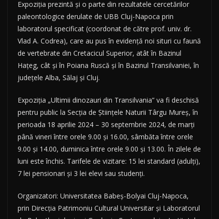
Expoziția prezintă și o parte din rezultatele cercetărilor
paleontologice derulate de UBB Cluj-Napoca prin
laboratorul specificat (coordonat de către prof. univ. dr.
Vlad A. Codrea), care au pus în evidență noi situri cu faună
de vertebrate din Cretacicul Superior, atât în Bazinul
Hațeg, cât și în Poiana Ruscă și în Bazinul Transilvaniei, în
județele Alba, Sălaj și Cluj.
Expoziția „Ultimii dinozauri din Transilvania” va fi deschisă
pentru public la Secția de Științele Naturii Târgu Mureș, în
perioada 18 aprilie 2024 – 30 septembrie 2024, de marți
până vineri între orele 9.00 și 16.00, sâmbăta între orele
9.00 și 14.00, duminica între orele 9.00 și 13.00. În zilele de
luni este închis. Tarifele de vizitare: 15 lei standard (adulți),
7 lei pensionari și 3 lei elevi sau studenți.
Organizatori: Universitatea Babeș-Bolyai Cluj-Napoca,
prin Direcția Patrimoniu Cultural Universitar și Laboratorul