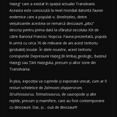
Hațeg” care a existat în spațiul actualei Transilvanii.
Aceasta este cunoscută la nivel mondial datorită faunei
endemice care a populat-o. Bineînțeles, dintre
viețuitoarele acesteia se remarcă dinozaurii „pitici”
descriși pentru prima dată la sfârșitul secolului XIX de
către Baronul Francisc Nopcsa. Fauna prezentată, popula
în urmă cu circa 70 de milioane de ani acest teritoriu
(probabil) insular. În zilele noastre, acest teritoriu
corespunde Depresiunii Hațeg (în limbaj geologic, Bazinul
Hațeg) sau Țării Hațegului, precum și altor zone din
Transilvania.
În plus, expoziția va cuprinde și exponate unicat, cum ar fi
resturi scheletice de
Zalmoxes shqiperorum,
Struthiosaurus, Telmatosaurus,
de sauropode și alte
reptile, precum și mamifere, care au fost contemporane
cu dinozaurii. Dar, și… ouă de dinozaur!!!