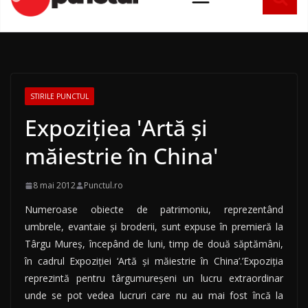
conținut
STIRILE PUNCTUL
Expoziţiea 'Artă şi
măiestrie în China'
8 mai 2012
Punctul.ro
Numeroase obiecte de patrimoniu, reprezentând
umbrele, evantaie şi broderii, sunt expuse în premieră la
Târgu Mureş, începând de luni, timp de două săptămâni,
în cadrul Expoziţiei ‘Artă şi măiestrie în China’.’Expoziţia
reprezintă pentru târgumureşeni un lucru extraordinar
unde se pot vedea lucruri care nu au mai fost încă la