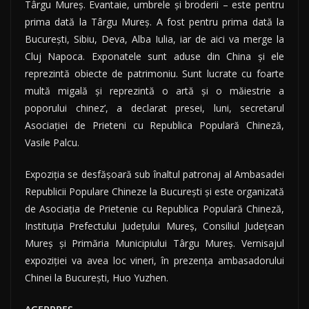
Târgu Mureş. Evantaie, umbrele şi broderii – este pentru
prima dată la Târgu Mureş. A fost pentru prima dată la
Bucureşti, Sibiu, Deva, Alba Iulia, iar de aici va merge la
Cluj Napoca. Exponatele sunt aduse din China şi ele
reprezintă obiecte de patrimoniu. Sunt lucrate cu foarte
multă migală şi reprezintă o artă şi o măiestrie a
poporului chinez’, a declarat presei, luni, secretarul
Asociaţiei de Prieteni cu Republica Populară Chineză,
Vasile Palcu.
Expoziţia se desfăşoară sub înaltul patronaj al Ambasadei
Republicii Populare Chineze la Bucureşti şi este organizată
de Asociaţia de Prietenie cu Republica Populară Chineză,
Instituţia Prefectului Judeţului Mureş, Consiliul Judeţean
Mureş şi Primăria Municipiului Târgu Mureş. Vernisajul
expoziţiei va avea loc vineri, în prezenţa ambasadorului
Chinei la Bucureşti, Huo Yuzhen.