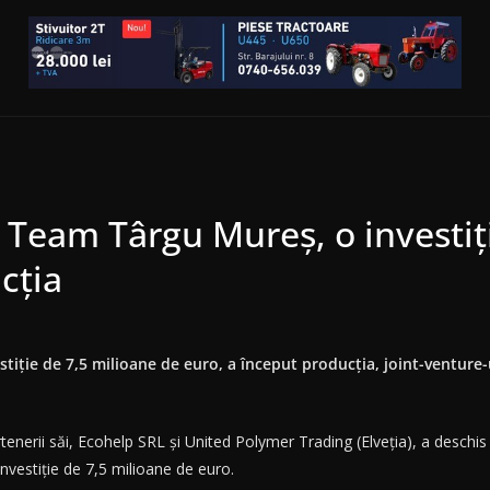
 Team Târgu Mureş, o investiţ
cţia
tiţie de 7,5 milioane de euro, a început producţia, joint-venture
artenerii săi, Ecohelp SRL şi United Polymer Trading (Elveţia), a deschi
investiţie de 7,5 milioane de euro.