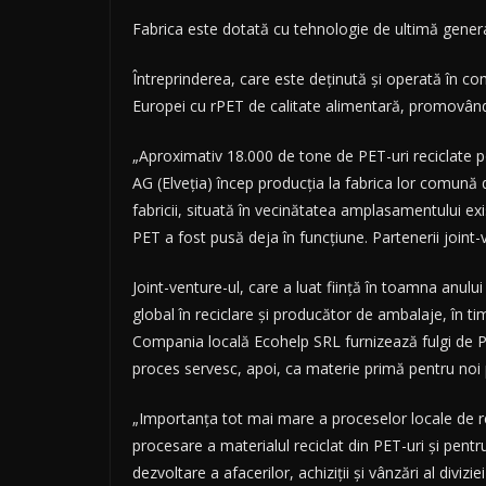
Fabrica este dotată cu tehnologie de ultimă genera
Întreprinderea, care este deţinută şi operată în c
Europei cu rPET de calitate alimentară, promovând 
„Aproximativ 18.000 de tone de PET-uri reciclate p
AG (Elveţia) încep producţia la fabrica lor comună 
fabricii, situată în vecinătatea amplasamentului ex
PET a fost pusă deja în funcţiune. Partenerii joint
Joint-venture-ul, care a luat fiinţă în toamna anul
global în reciclare şi producător de ambalaje, în ti
Compania locală Ecohelp SRL furnizează fulgi de PET
proces servesc, apoi, ca materie primă pentru noi p
„Importanţa tot mai mare a proceselor locale de rec
procesare a materialul reciclat din PET-uri şi pentr
dezvoltare a afacerilor, achiziţii şi vânzări al divizi