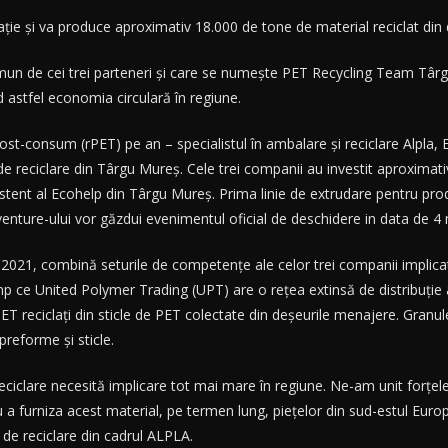
ţie şi va produce aproximativ 18.000 de tone de material reciclat din
omun de cei trei parteneri şi care se numeşte PET Recycling Team Târg
astfel economia circulară în regiune.
ost-consum (rPET) pe an – specialistul în ambalare şi reciclare Alpla
de reciclare din Târgu Mureş. Cele trei companii au investit aproximati
istent al Ecohelp din Târgu Mureş. Prima linie de extrudare pentru produ
-venture-ului vor găzdui evenimentul oficial de deschidere in data de 
ui 2021, combină seturile de competenţe ale celor trei companii implicat
mp ce United Polymer Trading (UPT) are o reţea extinsă de distribuţie a 
 reciclaţi din sticle de PET colectate din deşeurile menajere. Granule
reforme şi sticle.
iclare necesită implicare tot mai mare în regiune. Ne-am unit forţele 
u a furniza acest material, pe termen lung, pieţelor din sud-estul Euro
ei de reciclare din cadrul ALPLA.