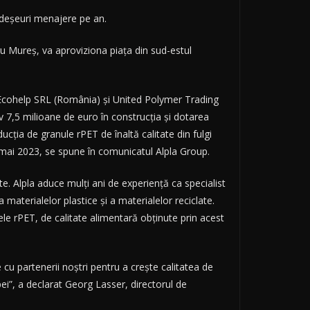
 deşeuri menajere pe an.
u Mureş, va aproviziona piaţa din sud-estul
, Ecohelp SRL (România) şi United Polymer Trading
v 7,5 milioane de euro în construcţia şi dotarea
cţia de granule rPET de înaltă calitate din fulgi
4 mai 2023, se spune în comunicatul Alpla Group.
e. Alpla aduce mulţi ani de experienţă ca specialist
materialelor plastice şi a materialelor reciclate.
le rPET, de calitate alimentară obţinute prin acest
cu partenerii noştri pentru a creşte calitatea de
pei”, a declarat Georg Lasser, directorul de