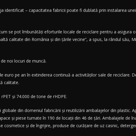
ja identificat – capacitatea fabricii poate fi dublată prin instalarea une
um se pot îmbunătăţi eforturile locale de reciclare pentru a asigura 
ltă calitate din România şi din ţările vecine”, a spus, la rândul său, Mi
 de noi locuri de muncă.
de euro pe an în extinderea continuă a activităţilor sale de reciclare
ă calitate.
 rPET şi 74.000 de tone de rHDPE.
lobale din domeniul fabricării şi reutilizării ambalajelor din plastic.
ce şi piese turnate în 190 de locaţii din 46 de ţări. Ambalajele de înal
se cosmetice şi de îngrijire, produse de curăţare de uz casnic, deterge