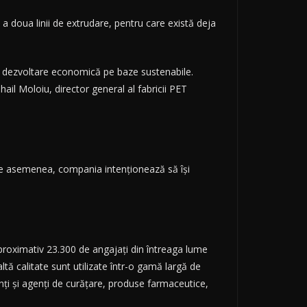
i a doua linii de extrudare, pentru care există deja
o dezvoltare economică pe baze sustenabile.
hail Moloiu, director general al fabricii PET
. De asemenea, compania intenţionează să îşi
 Aproximativ 23.300 de angajaţi din întreaga lume
tă calitate sunt utilizate într-o gamă largă de
nţi şi agenţi de curăţare, produse farmaceutice,