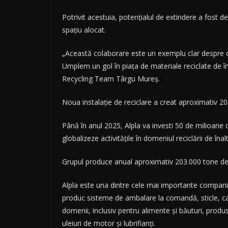
Potrivit acestuia, potenţialul de extindere a fost de
spaţiu alocat.
„Această colaborare este un exemplu clar despre c
Umplem un gol în piaţa de materiale reciclate de îna
Recycling Team Târgu Mureş.
Noua instalaţie de reciclare a creat aproximativ 20
Până în anul 2025, Alpla va investi 50 de milioane 
globalizeze activităţile în domeniul reciclării de înalt
Grupul produce anual aproximativ 203.000 tone de
Alpla este una dintre cele mai importante companii g
produc sisteme de ambalare la comandă, sticle, capa
domenii, inclusiv pentru alimente şi băuturi, produ
uleiuri de motor şi lubrifianţi.