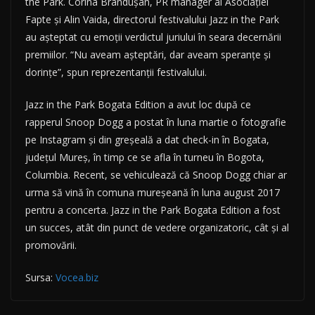
the Park. Corina Brândușan, PR manager al Asociației
Fapte și Alin Vaida, directorul festivalului Jazz in the Park
au așteptat cu emoții verdictul juriului în seara decernării
premiilor. “Nu aveam așteptări, dar aveam speranțe și
dorințe”, spun reprezentanții festivalului.
Jazz in the Park Bogata Edition a avut loc după ce
rapperul Snoop Dogg a postat în luna martie o fotografie
pe Instagram și din greșeală a dat check-in în Bogata,
județul Mureș, în timp ce se afla în turneu în Bogota,
Columbia. Recent, se vehiculează că Snoop Dogg chiar ar
urma să vină în comuna mureșeană în luna august 2017
pentru a concerta. Jazz in the Park Bogata Edition a fost
un succes, atât din punct de vedere organizatoric, cât și al
promovării.
Sursa:
Vocea.biz