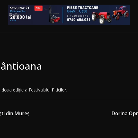
 Sântioana
ua ediție a Festivalului Piticilor.
iști din Mureș
Dorina Opre