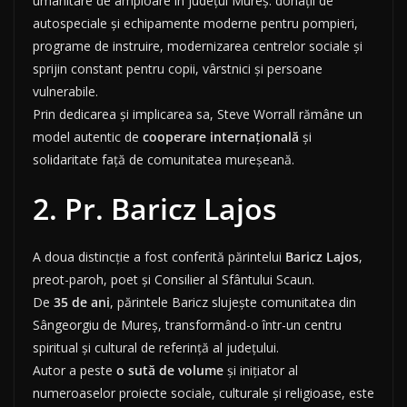
umanitare de amploare în județul Mureș: donații de
autospeciale și echipamente moderne pentru pompieri,
programe de instruire, modernizarea centrelor sociale și
sprijin constant pentru copii, vârstnici și persoane
vulnerabile.
Prin dedicarea și implicarea sa, Steve Worrall rămâne un
model autentic de
cooperare internațională
și
solidaritate față de comunitatea mureșeană.
2. Pr. Baricz Lajos
A doua distincție a fost conferită părintelui
Baricz Lajos
,
preot-paroh, poet și Consilier al Sfântului Scaun.
De
35 de ani
, părintele Baricz slujește comunitatea din
Sângeorgiu de Mureș, transformând-o într-un centru
spiritual și cultural de referință al județului.
Autor a peste
o sută de volume
și inițiator al
numeroaselor proiecte sociale, culturale și religioase, este