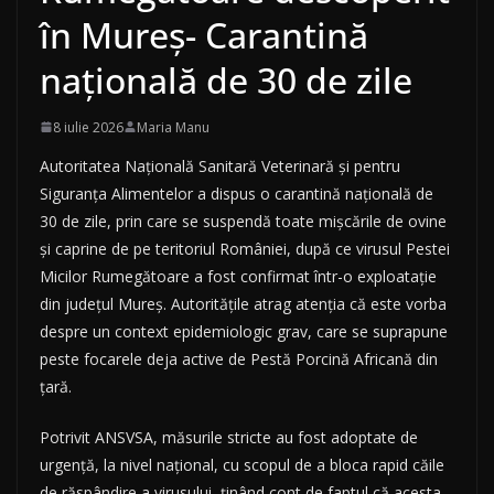
în Mureș- Carantină
națională de 30 de zile
8 iulie 2026
Maria Manu
Autoritatea Națională Sanitară Veterinară și pentru
Siguranța Alimentelor a dispus o carantină națională de
30 de zile, prin care se suspendă toate mișcările de ovine
și caprine de pe teritoriul României, după ce virusul Pestei
Micilor Rumegătoare a fost confirmat într-o exploatație
din județul Mureș. Autoritățile atrag atenția că este vorba
despre un context epidemiologic grav, care se suprapune
peste focarele deja active de Pestă Porcină Africană din
țară.
Potrivit ANSVSA, măsurile stricte au fost adoptate de
urgență, la nivel național, cu scopul de a bloca rapid căile
de răspândire a virusului, ținând cont de faptul că acesta