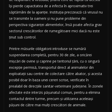
își pierde capacitatea de a infecta în aproximativ trei
săptămâni de la apariție. Instituția precizează că virusul nu
se transmite la oameni și nu pune probleme din
perspectiva siguranței alimentelor, însă poate afecta grav
sectorul crescătorilor de rumegătoare mici dacă nu este
ținut sub control.
Printre măsurile obligatorii introduse se numără
suspendarea completă, pentru 30 de zile, a oricărei
mișcări de ovine și caprine pe teritoriul țării, cu o singură
excepție permisă, transportul direct al animalelor din
exploatații sau centre de colectare către abator, și acesta
posibil doar în baza unei cereri scrise, verificate în
prealabil de direcțiile sanitar-veterinare județene. În zonele
afectate este interzis pășunatul comun, pentru a elimina
contactul dintre turme, precum și utilizarea aceleiași
pășuni de către mai mulți crescători de animale.