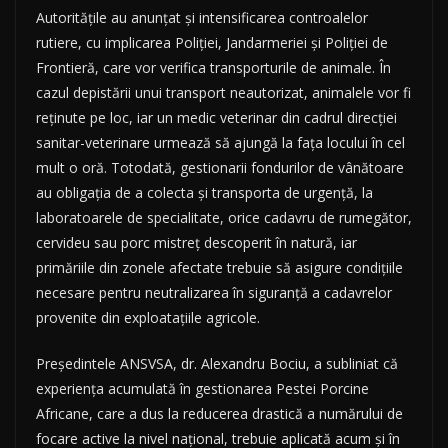
Autoritățile au anunțat și intensificarea controalelor
rutiere, cu implicarea Poliției, Jandarmeriei și Poliției de
Frontieră, care vor verifica transporturile de animale. În
cazul depistării unui transport neautorizat, animalele vor fi
reținute pe loc, iar un medic veterinar din cadrul direcției
sanitar-veterinare urmează să ajungă la fața locului în cel
mult o oră. Totodată, gestionarii fondurilor de vânătoare
au obligația de a colecta și transporta de urgență, la
laboratoarele de specialitate, orice cadavru de rumegător,
cervideu sau porc mistreț descoperit în natură, iar
primăriile din zonele afectate trebuie să asigure condițiile
necesare pentru neutralizarea în siguranță a cadavrelor
provenite din exploatațiile agricole.
Președintele ANSVSA, dr. Alexandru Bociu, a subliniat că
experiența acumulată în gestionarea Pestei Porcine
Africane, care a dus la reducerea drastică a numărului de
focare active la nivel național, trebuie aplicată acum și în