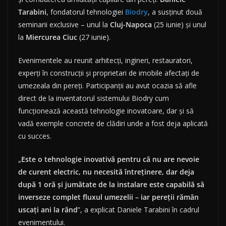
Tarabini
, fondatorul tehnologiei
Biodry
, a susținut două
seminarii exclusive – unul la
Cluj-Napoca
(25 iunie) și unul
la
Miercurea Ciuc
(27 iunie).
Evenimentele au reunit arhitecți, ingineri, restauratori,
experți în construcții și proprietari de imobile afectați de
umezeala din pereți. Participanții au avut ocazia să afle
direct de la inventatorul sistemului Biodry cum
funcționează această tehnologie inovatoare, dar și să
vadă exemple concrete de clădiri unde a fost deja aplicată
cu succes.
„
Este o tehnologie inovativă pentru că nu are nevoie
de curent electric, nu necesită întreținere, dar deja
după 1 oră și jumătate de la instalare este capabilă să
inverseze complet fluxul umezelii – iar pereții rămân
uscați ani la rând
”, a explicat Daniele Tarabini în cadrul
evenimentului.