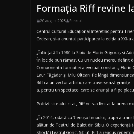
Formaţia Riff revine l
20 august 2025
Punctul
Centrul Cultural Educaţional Interetnic pentru Tinere
Ordean, şi-a anunţat participarea la ediţia a XXI-a
„Înfiinţată în 1980 la Sibiu de Florin Grigoraş şi Ad
‘În loc de bun rămas’. Cu un nucleu mereu definit de 
Componenţa formaţiei a evoluat constant, Florin G
Laur Făgădar şi Milu Oltean. Pe lângă dimensiunea s
Riff ca un vector artistic care traversează graniţe 
a, pentru un spectacol care se anunţă a fi pe placu
Potrivit site-ului citat, Riff nu s-a limitat la arena m
„În 2014, odată cu ‘Cenuşa timpului’, trupa a tra
alături de Teatrul de Balet din Sibiu. O experienţă t
Shock’ (Teatrul Gong, Sibiu), Riff a readus repertori