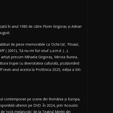
inţată în anul 1980 de către Florin Grigoraş şi Adrian
august.
lături de piese memorabile ca ‘Ochii tăi’, ‘Ploaia’,
 ( 2001), ‘Să nu-mi furi visul’ ş.a.m.d. (…).
i artişti precum Mihaela Grigoraş, Mircea Bunea,
tura trupei cu diversitatea culturală, poziţionând
ff revin anul acesta la ProEtnica 2025, ediţia a XXI-
ansul contemporan pe scene din România şi Europa,
disponibilă ulterior pe DVD. În 2024, prin ‘Acoustic
 de ‘rock melancolic’ de la Teatrul Merlin din