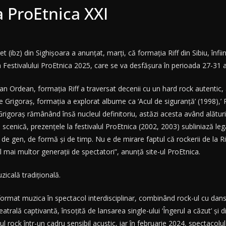
a ProEtnica XXI
t (ibz) din Sighişoara a anunţat, marţi, că formaţia Riff din Sibiu, înfi
 a Festivalului ProEtnica 2025, care se va desfăşura în perioada 27-31 
rian Ordean, formaţia Riff a traversat decenii cu un hard rock autentic, a
Grigoraş, formaţia a explorat albume ca ‘Acul de siguranţă’ (1998),’ Riff’
rigoraş rămânând însă nucleul definitoriu, astăzi acesta având alătur
cenică, prezenţele la festivalul ProEtnica (2002, 2003) subliniază legă
– de gen, de formă şi de timp. Nu e de mirare faptul că rockerii de la Ri
l mai multor generaţii de spectatori”, anunţă site-ul ProEtnica.
uzicală tradiţională.
nsformat muzica în spectacol interdisciplinar, combinând rock-ul cu d
eatrală captivantă, însoţită de lansarea single-ului ‘Îngerul a căzut’ şi 
ul rock într-un cadru sensibil acustic, iar în februarie 2024, spectacolul