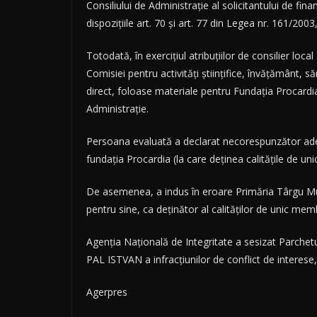
Consiliului de Administrație al solicitantului de fi
dispozițiile art. 70 și art. 77 din Legea nr. 161/2003,
Totodată, în exercițiul atribuțiilor de consilier loca
Comisiei pentru activități științifice, învățământ, s
direct, foloase materiale pentru Fundația Procardia
Administrație.
Persoana evaluată a declarat necorespunzător adevăr
fundația Procardia (la care deținea calitățile de u
De asemenea, a indus în eroare Primăria Târgu Mure
pentru sine, ca deținător al calităților de unic mem
Agenția Națională de Integritate a sesizat Parchetu
PAL ISTVAN a infracțiunilor de conflict de interese, f
Agerpres