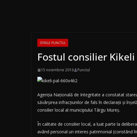
STIRILE PUNCTUL
Fostul consilier Kikeli
15 noiembrie 2016
Punctul
Agenția Națională de Integritate a constatat starea 
săvârșirea infracțiunilor de fals în declarații și în
consilier local al municipiului Târgu Mureș.
În calitate de consilier local, a luat parte la deli
având personal un interes patrimonial (constând în