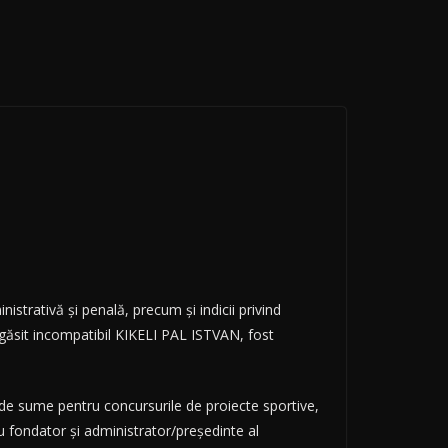
istrativă și penală, precum și indicii privind
ost găsit incompatibil KIKELI PAL ISTVAN, fost
ea de sume pentru concursurile de proiecte sportive,
u fondator și administrator/președinte al