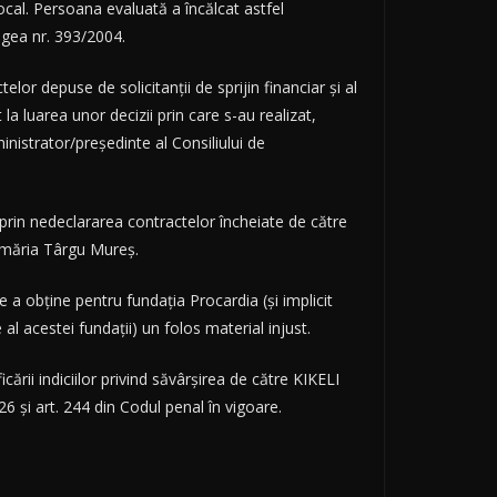
local. Persoana evaluată a încălcat astfel
 Legea nr. 393/2004.
telor depuse de solicitanții de sprijin financiar și al
la luarea unor decizii prin care s-au realizat,
nistrator/președinte al Consiliului de
 prin nedeclararea contractelor încheiate de către
rimăria Târgu Mureș.
a obține pentru fundația Procardia (și implicit
al acestei fundații) un folos material injust.
rii indiciilor privind săvârșirea de către KIKELI
326 și art. 244 din Codul penal în vigoare.