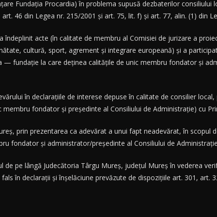
nanțare Fundația Procardia) în problema supusă dezbaterilor consiliului 
 art. 46 din Legea nr. 215/2001 și art. 75, lit. f) și art. 77, alin. (1) din
l a îndeplinit acte (în calitate de membru al Comisiei de jurizare a proiec
ănătate, cultură, sport, agrement și integrare europeană) și a participat 
 — fundație la care deținea calitățile de unic membru fondator și admi
ului în declarațiile de interese depuse în calitate de consilier local,
nic membru fondator și președinte al Consiliului de Administrație) cu P
ș, prin prezentarea ca adevărat a unui fapt neadevărat, în scopul de 
bru fondator și administrator/președinte al Consiliului de Administrație 
l de pe lângă Judecătoria Târgu Mureș, județul Mureș în vederea verifică
als în declarații și înșelăciune prevăzute de dispozițiile art. 301, art. 