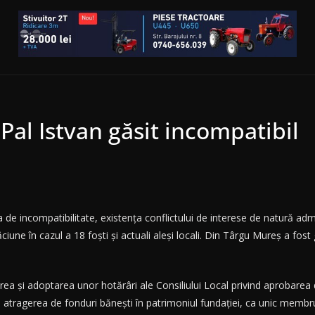
 Pal Istvan găsit incompatibil
de incompatibilitate, existența conflictului de interese de natură admin
șelăciune în cazul a 18 foști și actuali aleși locali. Din Târgu Mureş a f
berarea și adoptarea unor hotărâri ale Consiliului Local privind aprobar
 atragerea de fonduri bănești în patrimoniul fundației, ca unic membr