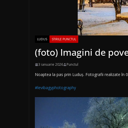
LUDUS
STIRILE PUNCTUL
(foto) Imagini de pov
3 ianuarie 2026
Punctul
Noaptea la pas prin Luduș. Fotografii realizate în 0
#levibagyphotography