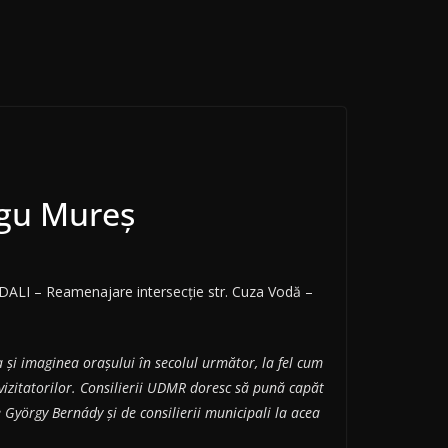
rgu Mureș
i: ”DALI – Reamenajare intersecție str. Cuza Vodă –
și imaginea orașului în secolul următor, la fel cum
 vizitatorilor. Consilierii UDMR doresc să pună capăt
György Bernády și de consilierii municipali la acea