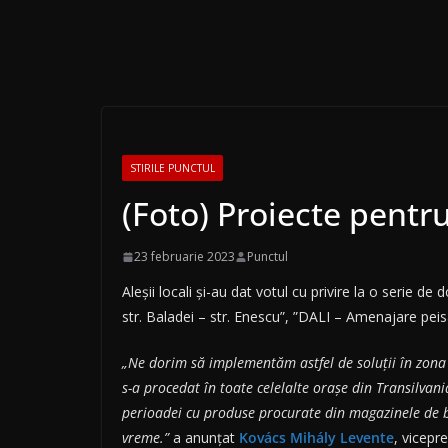
STIRILE PUNCTUL
(Foto) Proiecte pentr
23 februarie 2023
Punctul
Aleșii locali și-au dat votul cu privire la o serie 
str. Baladei – str. Enescu”, ”DALI – Amenajare peisa
„Ne dorim să implementăm astfel de soluții în zona 
s-a procedat în toate celelalte orașe din Transilvan
perioadei cu produse procurate din magazinele de br
vreme.”
a anunțat
Kovács Mihály Levente
, vicepr