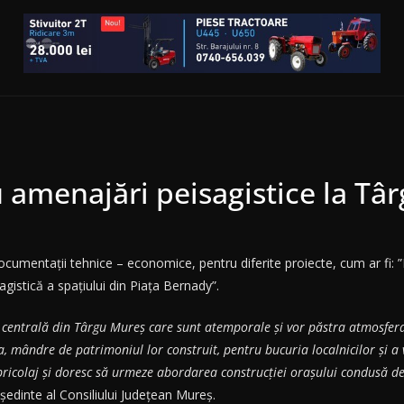
u amenajări peisagistice la Tâ
de documentații tehnice – economice, pentru diferite proiecte, cum ar f
gistică a spațiului din Piața Bernady”.
centrală din Târgu Mureș care sunt atemporale și vor păstra atmosfera 
ia, mândre de patrimoniul lor construit, pentru bucuria localnicilor și a
icolaj și doresc să urmeze abordarea construcției orașului condusă de 
eședinte al Consiliului Județean Mureș.