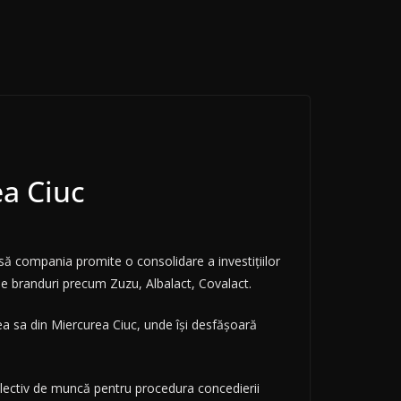
ea Ciuc
să compania promite o consolidare a investițiilor
ine branduri precum Zuzu, Albalact, Covalact.
ea sa din Miercurea Ciuc, unde își desfășoară
olectiv de muncă pentru procedura concedierii