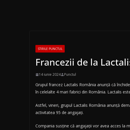
STIRILE PUNCTUL
Francezii de la Lactal
14 iunie 2024
Punctul
Grupul francez Lactalis România anunță că închide 
în celelalte 4 mari fabrici din România. Lactalis e
Astfel, vineri, grupul Lactalis România anunță dema
activitatea 95 de angajați.
Compania susține că angajații vor avea acces la mă