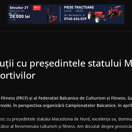
uții cu președintele statului
ortivilor
tness (FRCF) şi al Federaţiei Balcanice de Culturism şi Fitness, Ga
ski, în perspectiva organizării Campionatelor Balcanice, în aprili
âlnesc cu preşedintele statului Macedonia de Nord, excelenţa sa, domn
cător al fenomenului culturism şi fitness. Am discutat despre provocăr