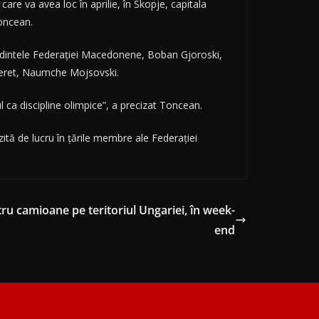
are va avea loc în aprilie, în Skopje, capitala
Toncean.
eşedintele Federaţiei Macedonene, Boban Gjoroski,
ineret, Naumche Mojsovski.
l ca discipline olimpice”, a precizat Toncean.
zită de lucru în ţările membre ale Federaţiei
ntru camioane pe teritoriul Ungariei, în week-
end