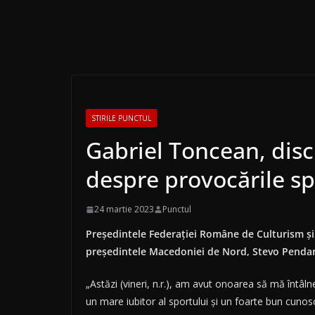
STIRILE PUNCTUL
Gabriel Toncean, disc
despre provocările sp
24 martie 2023
Punctul
Preşedintele Federaţiei Române de Culturism şi Fi
preşedintele Macedoniei de Nord, Stevo Pendarov
„Astăzi (vineri, n.r.), am avut onoarea să mă înt
un mare iubitor al sportului şi un foarte bun cunos