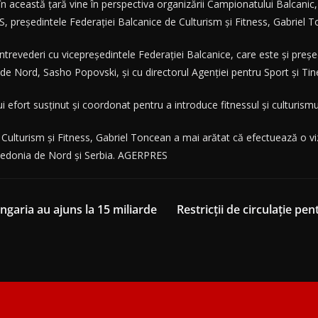
în această ţară vine în perspectiva organizării Campionatului Balcanic, c
 preşedintele Federaţiei Balcanice de Culturism şi Fitness, Gabriel 
 întrevederi cu vicepreşedintele Federaţiei Balcanice, care este şi pr
 de Nord, Sasho Popovski, şi cu directorul Agenţiei pentru Sport şi T
ui efort susţinut şi coordonat pentru a introduce fitnessul şi culturismu
e Culturism şi Fitness, Gabriel Toncean a mai arătat că efectuează o vi
Macedonia de Nord şi Serbia. AGERPRES
garia au ajuns la 15 miliarde
Restricţii de circulaţie pe