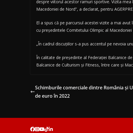
despre viitorul acestor ramuri sportive. Vizita mea 
Macedoniei de Nord”, a declarat, pentru AGERPRES,
El a spus că pe parcursul acestei vizite a mai avut
cu preşedintele Comitetului Olimpic al Macedoniei
„În cadrul discuţiilor s-a pus accentul pe nevoia un
În calitate de preşedinte al Federaţiei Balcanice d
Balcanice de Culturism şi Fitness, între care şi 
Schimburile comerciale dintre România şi Un
de euro în 2022