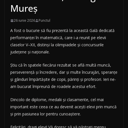
Mureș
26 iunie 2026
Punctul
A fost o bucurie să fiu prezentă la această Gală dedicată
performanței în matematică, care i-a reunit pe elevii
claselor V–XII, distinși la olimpiadele și concursurile
județene și naționale.
Știu că în spatele fiecărui rezultat se află multă muncă,
perseverență și încredere, dar și multe încurajări, speranțe
și gânduri împărtășite de copii, părinți și profesori. Ieri ne-
am bucurat împreună de roadele acestui efort.
Dincolo de diplome, medalii și clasamente, cel mai
important este ceea ce au devenit acești elevi prin muncă
și prin pasiunea lor pentru cunoaștere.
Felicitări, dragi elevi! Vă doresc să vă păstrați mereu