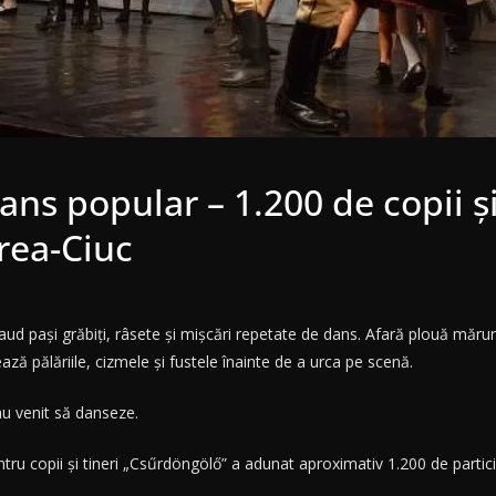
ans popular – 1.200 de copii şi 
urea-Ciuc
ud paşi grăbiţi, râsete şi mişcări repetate de dans. Afară plouă mărunt 
ză pălăriile, cizmele şi fustele înainte de a urca pe scenă.
 au venit să danseze.
ntru copii şi tineri „Csűrdöngölő” a adunat aproximativ 1.200 de partici