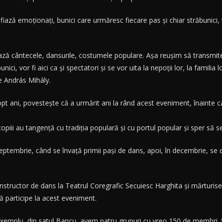
fiază emoţionaţi, bunici care urmăresc fiecare pas şi chiar străbunici, to
trează cântecele, dansurile, costumele populare. Aşa reuşim să trans
nici, vor fi aici ca şi spectatori şi se vor uita la nepoţii lor, la familia
e András Mihály.
pt ani, povesteşte că a urmărit ani la rând acest eveniment, înainte c
opiii au tangenţă cu tradiţia populară şi cu portul popular şi sper să 
eptembrie, când se învaţă primii paşi de dans, apoi, în decembrie, se 
nstructor de dans la Teatrul Coregrafic Secuiesc Harghita şi mărturiseş
să participe la acest eveniment.
emplu, din satul Bancu, avem patru grupuri cu vreo 150 de membri. Sunt