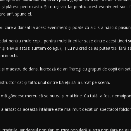
n şi plătesc pentru asta. Şi totuşi vin. Iar pentru acest eveniment sunt 
are an”, spune el.
iii care a dansat la acest eveniment şi poate că aici s-a născut pasiun
at pentru mulţi copii, pentru mulţi tineri iar şase dintre acest tineri
şi elev şi astăzi suntem colegi. (…) Eu nu cred că aş putea trăi fără 
i în ochi.
şi maestru de dans, lucrează de ani întregi cu grupuri de copii din sat
structor cât şi tată: unul dintre băieţii săi a urcat pe scenă.
or mă gândesc mereu că se putea şi mai bine. Ca tată, a fost nemaipom
 a arătat că această întâlnire este mai mult decât un spectacol folclori
şi tradiţiile, iar dansul popular, muzica populară şi arta populară ne