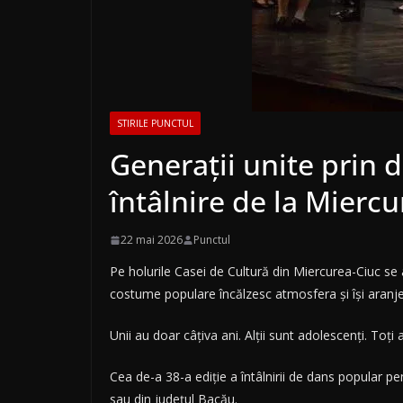
STIRILE PUNCTUL
Generaţii unite prin d
întâlnire de la Mierc
22 mai 2026
Punctul
Pe holurile Casei de Cultură din Miercurea-Ciuc se a
costume populare încălzesc atmosfera şi îşi aranjea
Unii au doar câţiva ani. Alţii sunt adolescenţi. Toţi
Cea de-a 38-a ediţie a întâlnirii de dans popular pe
sau din judeţul Bacău.