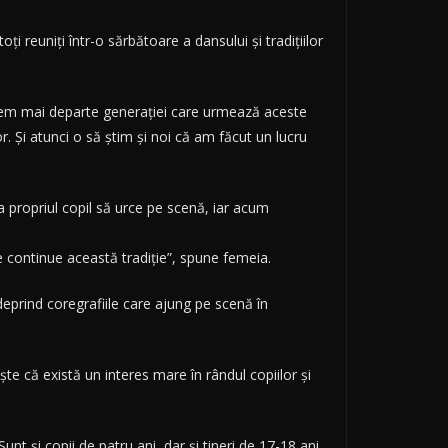
ţi reuniţi într-o sărbătoare a dansului şi tradiţiilor
mitem mai departe generaţiei care urmează aceste
 lor. Şi atunci o să ştim şi noi că am făcut un lucru
a propriul copil să urce pe scenă, iar acum
se continue această tradiţie”, spune femeia.
deprind coregrafiile care ajung pe scenă în
te că există un interes mare în rândul copiilor şi
 şi copii de patru ani, dar şi tineri de 17-18 ani.