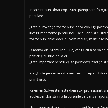
În sală nu sunt doar copii. Sunt părinţi care fotogra
populare.
„Este o investiţie foarte bună dacă copiii îşi păs
lucruri importante pentru noi. Când vor fi şi ei străbu
foarte bun, chiar dacă nu vom mai fi”, mărturiseşt
O mamă din Miercurea-Ciuc, venită cu fiica sa de o
participă cu bucurie la el.
„Este important pentru că se păstrează tradiţia şi c
Pregătirile pentru acest eveniment încep încă din s
primăvară.
Kelemen Szilveszter este dansator profesionist şi i
adolescenţilor să vină la cursurile de dans şi apoi 
„Noi avem mai multe grupuri de copii în sate. De ex