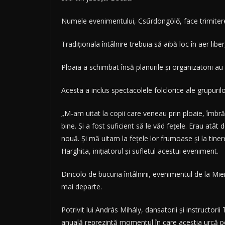
Numele evenimentului, Csűrdöngölő, face trimitere 
Tradiţionala întâlnire trebuia să aibă loc în aer li
Ploaia a schimbat însă planurile şi organizatorii a
Acesta a inclus spectacolele folclorice ale grupurilor
„M-am uitat la copii care veneau prin ploaie, îmb
bine. Şi a fost suficient să le văd feţele. Erau atâ
nouă. Şi mă uitam la feţele lor frumoase şi la tine
Harghita, iniţiatorul şi sufletul acestui eveniment.
Dincolo de bucuria întâlnirii, evenimentul de la Mi
mai departe.
Potrivit lui András Mihály, dansatorii şi instructor
anuală reprezintă momentul în care aceştia urcă pe