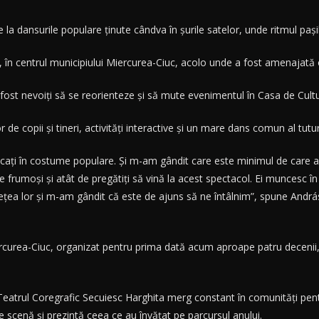
la dansurile populare ţinute cândva în şurile satelor, unde ritmul paş
ber, în centrul municipiului Miercurea-Ciuc, acolo unde a fost amenajată
u fost nevoiţi să se reorienteze şi să mute evenimentul în Casa de Cult
 de copii şi tineri, activităţi interactive şi un mare dans comun al tutur
răcaţi în costume populare. Şi m-am gândit care este minimul de care
t de frumoşi şi atât de pregătiţi să vină la acest spectacol. Ei muncesc
reţea lor şi m-am gândit că este de ajuns să ne întâlnim”, spune Andrá
ercurea-Ciuc, organizat pentru prima dată acum aproape patru decenii, ar
ii Teatrul Coregrafic Secuiesc Harghita merg constant în comunităţi pent
 scenă şi prezintă ceea ce au învăţat pe parcursul anului.