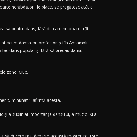
foarte nerăbdători, le place, se pregătesc atât ei
ea sa pentru dans, fără de care nu poate trăi.
 sunt acum dansatori profesionişti în Ansamblul
să fac dans popular şi fără să predau dansul
ele zonei Ciuc.
enit, minunat!”, afirmă acesta.
c şi a subliniat importanţa dansului, a muzicii şi a
 ajută să ducem mai departe această moştenire. Este