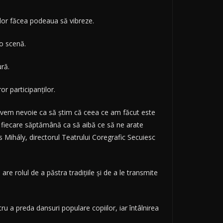
ilor făcea podeaua să vibreze.
 o scenă.
ură.
or participanţilor.
 avem nevoie ca să ştim că ceea ce am făcut este
 în fiecare săptămână ca să aibă ce să ne arate
s Mihály, directorul Teatrului Coregrafic Secuiesc
e rolul de a păstra tradiţiile şi de a le transmite
ru a preda dansuri populare copiilor, iar întâlnirea