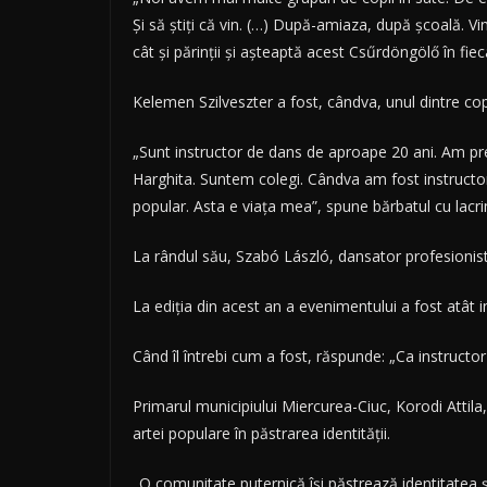
Şi să ştiţi că vin. (…) După-amiaza, după şcoală. Vi
cât şi părinţii şi aşteaptă acest Csűrdöngölő în fiec
Kelemen Szilveszter a fost, cândva, unul dintre cop
„Sunt instructor de dans de aproape 20 ani. Am pred
Harghita. Suntem colegi. Cândva am fost instructor 
popular. Asta e viaţa mea”, spune bărbatul cu lacrim
La rândul său, Szabó László, dansator profesionist 
La ediţia din acest an a evenimentului a fost atât in
Când îl întrebi cum a fost, răspunde: „Ca instruct
Primarul municipiului Miercurea-Ciuc, Korodi Attila,
artei populare în păstrarea identităţii.
„O comunitate puternică îşi păstrează identitatea 