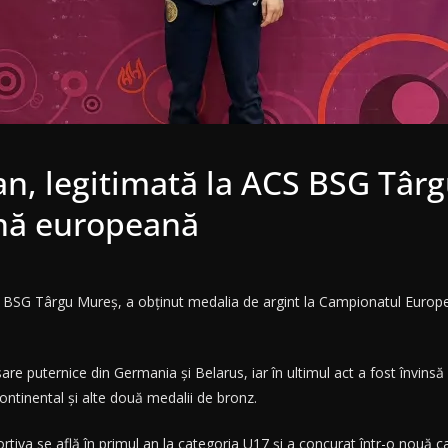
n, legitimată la ACS BSG Târg
ană europeană
S BSG Târgu Mureș, a obținut medalia de argint la Campionatul Europe
are puternice din Germania și Belarus, iar în ultimul act a fost învins
ntinental și alte două medalii de bronz.
tiva se află în primul an la categoria U17 și a concurat într-o nouă