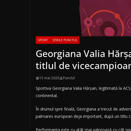
SPORT
STIRILE PUNCTUL
Georgiana Valia Hărșa
titlul de vicecampio
15 mai 2026
Punctul
Sportiva Georgiana Valia Hărșan, legitimată la AC
continental.
În drumul spre finală, Georgiana a trecut de advers
palmares european deja important, după un titlu co
Performanța este cu atât mai valoroasă cu cât spor