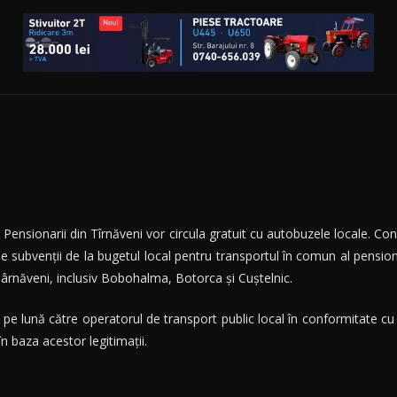
Pensionarii din Tîrnăveni vor circula gratuit cu autobuzele locale. Cons
e subvenţii de la bugetul local pentru transportul în comun al pensio
Târnăveni, inclusiv Bobohalma, Botorca şi Cuştelnic.
pe lună către operatorul de transport public local în conformitate cu n
în baza acestor legitimaţii.