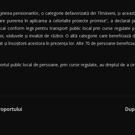
ijinirea pensionarilor, o categorie defavorizată din Tîrnăveni, şi acea
e punerea în aplicarea a celorlalte proiecte promise”, a declarat p
ocal conform legii pentru transport public local prin curse regulate p
oi, văduvele şi invalizii de război. O altă categorie care beneficiază 
şi însoţitorii acestora în prezenţa lor. Alte 70 de persoane beneficiază
ortul public local de persoane, prin curse regulate, au dreptul de a cir
oportului
După