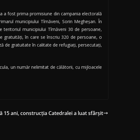
sta a fost prima promisiune din campania electorală
rimarul municipiului Tîrnăveni, Sorin Megheşan. În
e teritoriul municipiului Tîrnăveni 30 de persoane,
de gratuităţi, în care se înscriu 320 de persoane, o
 de gratuitate în calitate de refugiaţi, persecutaţi,
cula, un număr nelimitat de călătorii, cu mijloacele
 15 ani, construcția Catedralei a luat sfârșit