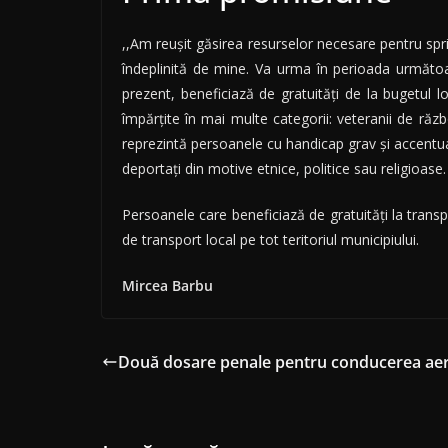
,,Am reuşit găsirea resurselor necesare pentru spr
îndeplinită de mine. Va urma în perioada următoar
prezent, beneficiază de gratuităţi de la bugetul l
împărţite în mai multe categorii: veteranii de răzb
reprezintă persoanele cu handicap grav şi accentuat 
deportaţi din motive etnice, politice sau religioase.
Persoanele care beneficiază de gratuităţi la transp
de transport local pe tot teritoriul municipiului.
Mircea Barbu
Două dosare penale pentru conducerea aer