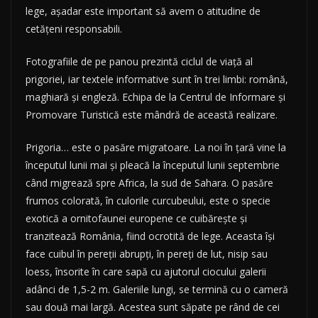
lege, așadar este important să avem o atitudine de
cetățeni responsabili.
Fotografiile de pe panou prezintă ciclul de viață al
prigoriei, iar textele informative sunt în trei limbi: română,
maghiară și engleză. Echipa de la Centrul de Informare și
Promovare Turistică este mândră de această realizare.
Prigoria… este o pasăre migratoare. La noi în țară vine la
începutul lunii mai și pleacă la începutul lunii septembrie
când migrează spre Africa, la sud de Sahara. O pasăre
frumos colorată, în culorile curcubeului, este o specie
exotică a ornitofaunei europene ce cuibărește și
tranzitează România, fiind ocrotită de lege. Aceasta își
face cuibul în pereții abrupți, în pereți de lut, nisip sau
loess, însorite în care sapă cu ajutorul ciocului galerii
adânci de 1,5-2 m. Galeriile lungi, se termină cu o cameră
sau două mai largă. Acestea sunt săpate pe rând de cei