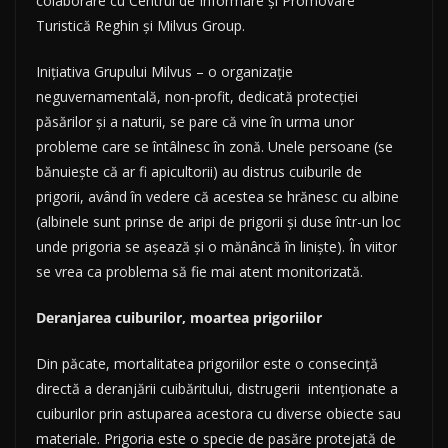
colaborare cu Centrul de Informare și Promovare
Turistică Reghin și Milvus Group.
Inițiativa Grupului Milvus – o organizație
neguvernamentală, non-profit, dedicată protecției
păsărilor și a naturii, se pare că vine în urma unor
probleme care se întâlnesc în zonă. Unele persoane (se
bănuiește că ar fi apicultorii) au distrus cuiburile de
prigorii, având în vedere că acestea se hrănesc cu albine
(albinele sunt prinse de aripi de prigorii şi duse într-un loc
unde prigoria se aşează şi o mănâncă în linişte). În viitor
se vrea ca problema să fie mai atent monitorizată.
Deranjarea cuiburilor, moartea prigoriilor
Din păcate, mortalitatea prigoriilor este o consecință
directă a deranjării cuibăritului, distrugerii intenționate a
cuiburilor prin astuparea acestora cu diverse obiecte sau
materiale. Prigoria este o specie de pasăre protejată de