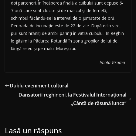
doi parteneri. În încăperea finală a cuibului sunt depuse 6-
7 ouă care sunt clocite și de mascul și de femelă,
schimbul făcându-se la interval de o jumătate de oră.
Perioada de incubație este de 22 de zile. După eclozare,
puii sunt hrăniți de ambii părinți în vatra cuibului. În Reghin
le găsim la Pădurea Rotundă în zona gropilor de lut de
lângă releu și pe malul Mureșului.
Imola Grama
Dublu eveniment cultural
Dansatorii reghineni, la Festivalul Internațional
,,Cântă de răsună lunca”
Lasă un răspuns