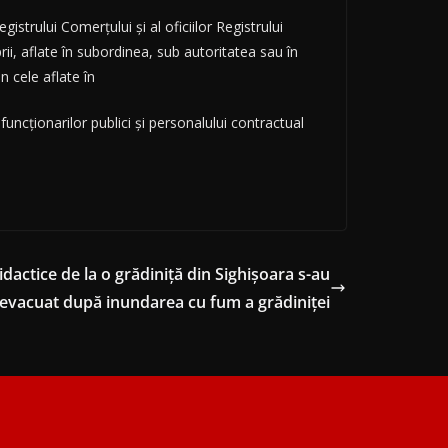
istrului Comerţului şi al oficiilor Registrului
prii, aflate în subordinea, sub autoritatea sau în
n cele aflate în
ncţionarilor publici şi personalului contractual
didactice de la o grădiniță din Sighișoara s-au
evacuat după inundarea cu fum a grădiniței