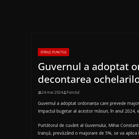
STIRILE PUNCTUL
Guvernul a adoptat or
decontarea ochelaril
24 mai 2024
Punctul
Guvernul a adoptat ordonanţa care prevede majorăr
Impactul bugetar al acestor măsuri, în anul 2024, es
Purtătorul de cuvânt al Guvernului, Mihai Constanti
tranşă, prevăzând o majorare de 5%, se va aplica î