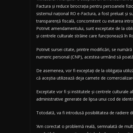
Factura și reduce birocrația pentru persoanele fiz
sistemul național RO e-Factura, a fost preluat și s
transparență fiscală, concomitent cu evitarea intr
Potrivit amendamentului, sunt exceptate de la obligaț
și centrele culturale străine care funcționează în 
Potrivit sursei citate, printre modificări, se numără 
numeric personal (CNP), acestea urmând să poată u
De asemenea, vor fi exceptați de la obligația utiliz
că aceștia utilizează deja carnete de comercializare 
Exceptate vor fi și institutele și centrele culturale
administrative generate de lipsa unui cod de identif
Totodată, va fi introdusă posibilitatea de radiere 
‘Am corectat o problemă reală, semnalată de multe c