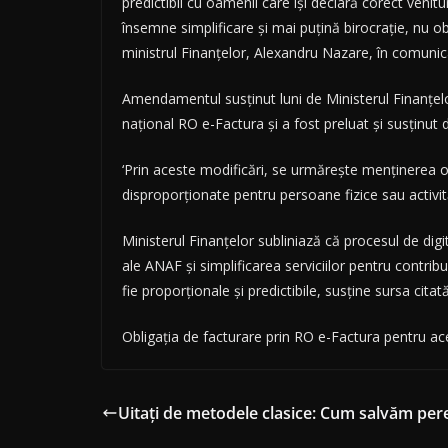
predictibil cu oamenii care își declară corect venit
însemne simplificare și mai puțină birocrație, nu 
ministrul Finanțelor, Alexandru Nazare, în comunic
Amendamentul susținut luni de Ministerul Finanțel
național RO e-Factura și a fost preluat și susținut 
‘Prin aceste modificări, se urmărește menținerea ob
disproporționate pentru persoane fizice sau activ
Ministerul Finanțelor subliniază că procesul de digit
ale ANAF și simplificarea serviciilor pentru contribu
fie proporționale și predictibile, susține sursa citată
Obligația de facturare prin RO e-Factura pentru ace
Uitați de metodele clasice: Cum salvăm pere