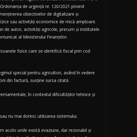
ă Ordonanța de urgență nr. 120/2021 privind
enținerea obiectivelor de digitalizare și
fizice sau activități economice de mică amploare.
i de autor, activități agricole, precum și institutele
municat al Ministerului Finanțelor.
rsoanele fizice care se identifică fiscal prin cod
regimul special pentru agricultori, având în vedere
rii din factură, susține sursa citată.
ernamentale, în contextul dificultăților tehnice și
sau nu mai doresc utilizarea sistemului.
rm acolo unde există evaziune, dar rezonabil și