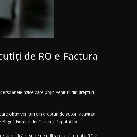
cutiți de RO e-Factura
rsoanele fizice care obțin venituri din drepturi
are obțin venituri din drepturi de autor, activități
 de Buget-Finanțe din Camera Deputaților.
simplifică regulile de utilizare a sistemului RO e-