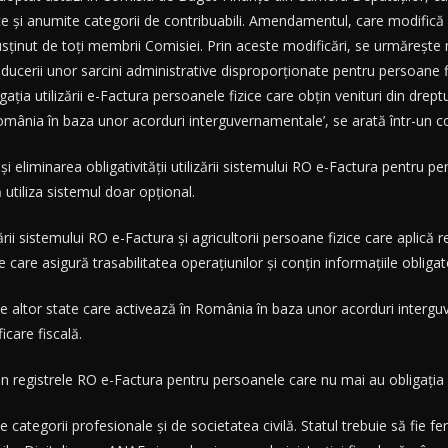
ice și anumite categorii de contribuabili. Amendamentul, care modific
usținut de toți membrii Comisiei. Prin aceste modificări, se urmărește m
oducerii unor sarcini administrative disproporționate pentru persoane 
ia utilizării e-Factura persoanele fizice care obțin venituri din dreptur
România în baza unor acorduri interguvernamentale’, se arată într-un co
și eliminarea obligativității utilizării sistemului RO e-Factura pentru pe
tiliza sistemul doar opțional.
ării sistemului RO e-Factura și agricultorii persoane fizice care aplică 
care asigură trasabilitatea operațiunilor și conțin informațiile obligato
 ale altor state care activează în România în baza unor acorduri interguv
icare fiscală.
din registrele RO e-Factura pentru persoanele care nu mai au obligația 
ategorii profesionale și de societatea civilă. Statul trebuie să fie fe