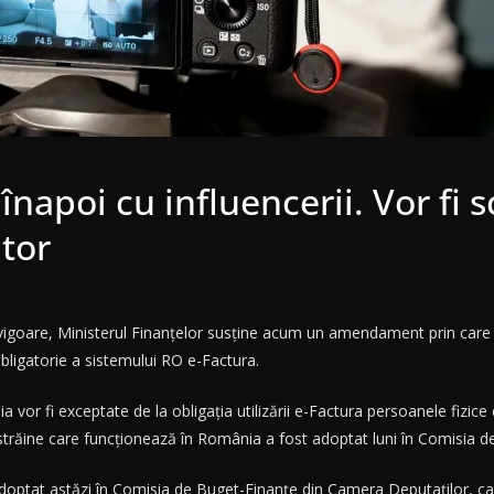
napoi cu influencerii. Vor fi s
tor
 vigoare, Ministerul Finanțelor susține acum un amendament prin care pe
obligatorie a sistemului RO e-Factura.
vor fi exceptate de la obligația utilizării e-Factura persoanele fizice c
le străine care funcționează în România a fost adoptat luni în Comisia
optat astăzi în Comisia de Buget-Finanțe din Camera Deputaților, care 