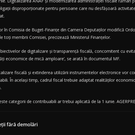
urile. Digitalizarea ANAF și modernizarea administrației fiscale rămân p
obligații disproporționate pentru persoane care nu desfășoară activitat
at.
or în Comisia de Buget-Finanțe din Camera Deputaților modifică Ordo
de toți membrii Comisiei, precizează Ministerul Finanțelor.
iectivelor de digitalizare și transparență fiscală, concomitent cu evita
ități economice de mică amploare’, se arată în documentul MF.
alizare fiscală și extinderea utilizării instrumentelor electronice vor co
abili. În același timp, cadrul fiscal trebuie adaptat realităților economi
.
ste categorii de contribuabili ar trebui aplicată de la 1 iunie. AGERPR
ții fără demolări