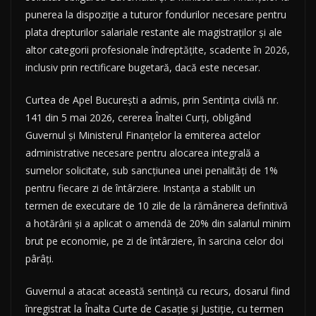
punerea la dispoziție a tuturor fondurilor necesare pentru
plata drepturilor salariale restante ale magistraților și ale
altor categorii profesionale îndreptățite, scadente în 2026,
inclusiv prin rectificare bugetară, dacă este necesar.
Curtea de Apel București a admis, prin Sentința civilă nr.
141 din 5 mai 2026, cererea Înaltei Curți, obligând
Guvernul și Ministerul Finanțelor la emiterea actelor
administrative necesare pentru alocarea integrală a
sumelor solicitate, sub sancțiunea unei penalități de 1%
pentru fiecare zi de întârziere. Instanța a stabilit un
termen de executare de 10 zile de la rămânerea definitivă
a hotărârii și a aplicat o amendă de 20% din salariul minim
brut pe economie, pe zi de întârziere, în sarcina celor doi
pârâți.
Guvernul a atacat această sentință cu recurs, dosarul fiind
înregistrat la Înalta Curte de Casație și Justiție, cu termen