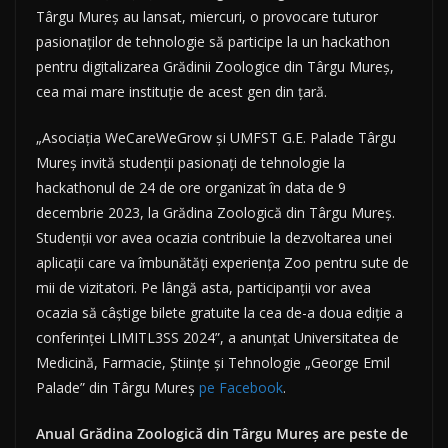
Târgu Mureş au lansat, miercuri, o provocare tuturor
pasionaţilor de tehnologie să participe la un hackathon
pentru digitalizarea Grădinii Zoologice din Târgu Mureş,
cea mai mare instituţie de acest gen din ţară.
„Asociaţia WeCareWeGrow şi UMFST G.E. Palade Târgu
Mureş invită studenţii pasionaţi de tehnologie la
hackathonul de 24 de ore organizat în data de 9
decembrie 2023, la Grădina Zoologică din Târgu Mureş.
Studenţii vor avea ocazia contribuie la dezvoltarea unei
aplicaţii care va îmbunătăţi experienţa Zoo pentru sute de
mii de vizitatori. Pe lângă asta, participanţii vor avea
ocazia să câştige bilete gratuite la cea de-a doua ediţie a
conferinţei LIMITL3SS 2024”, a anunţat Universitatea de
Medicină, Farmacie, Ştiinţe şi Tehnologie „George Emil
Palade” din Târgu Mureş
pe Facebook
.
Anual Grădina Zoologică din Târgu Mureş are peste de