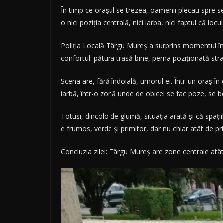
În timp ce orașul se trezea, oamenii plecau spre se
o nici poziția centrală, nici iarba, nici faptul că l
Poliția Locală Târgu Mureș a surprins momentul în ju
confortul: pătura trasă bine, perna poziționată str
Scena are, fără îndoială, umorul ei. Într-un oraș în 
iarbă, într-o zonă unde de obicei se fac poze, se be
Totuși, dincolo de glumă, situația arată și că spații
e frumos, verde și primitor, dar nu chiar atât de 
Concluzia zilei: Târgu Mureș are zone centrale atât 