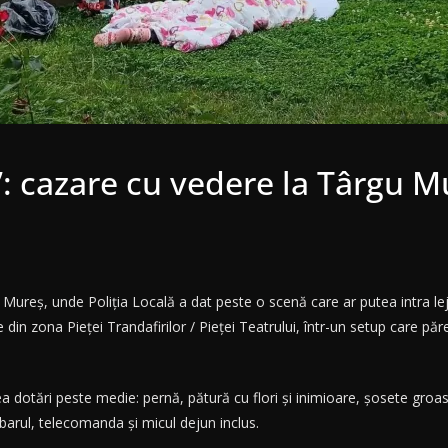
: cazare cu vedere la Târgu Mu
 Mureș, unde Poliția Locală a dat peste o scenă care ar putea intra le
din zona Pieței Trandafirilor / Pieței Teatrului, într-un setup care pă
a dotări peste medie: pernă, pătură cu flori și inimioare, șosete groa
barul, telecomanda și micul dejun inclus.