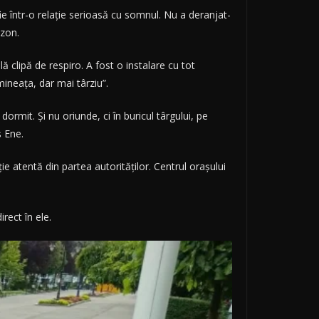
ie într-o relație serioasă cu somnul. Nu a deranjat-
ezon.
 clipă de respiro. A fost o instalare cu tot
ineața, dar mai târziu”.
dormit. Și nu oriunde, ci în buricul târgului, pe
ș Ene.
ție atentă din partea autorităților. Centrul orașului
rect în ele.