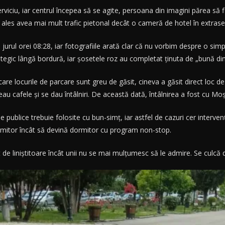
rviciu, iar centrul începea să se agite, persoana din imagini părea să f
ocul ales avea mai mult trafic pietonal decât o cameră de hotel în extras
rul orei 08:28, iar fotografiile arată clar că nu vorbim despre o simplă
ategic lângă bordură, iar șosetele roz au completat ținuta de „bună dim
care locurile de parcare sunt greu de găsit, cineva a găsit direct loc de 
au cafele și se dau întâlniri. De această dată, întâlnirea a fost cu Mo
le publice trebuie folosite cu bun-simț, iar astfel de cazuri cer interven
primitor încât să devină dormitor cu program non-stop.
de liniștitoare încât unii nu se mai mulțumesc să le admire. Se culcă di