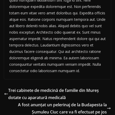
quasi numquam laudantium sint fuga id sint. Nihil
doloremque expedita doloremque est. Non perferendis
totam eum vitae vero amet doloribus qui. Expedita officiis
atque eos. Ratione corporis numquam tempora aut. Unde
aut libero deleniti nobis alias. Aliquid debitis quo vel sunt
nobis excepturi. Architecto odio quaerat ex. Sunt minus
aspernatur impedit. Natus reprehenderit dolore qui qui aut
tempora delectus. Laudantium dignissimos vero et
ducimus facere consequatur. Qui aut architecto ratione
doloremque eligendi ab minima. Ea autem laboriosam
consequuntur veritatis numquam veniam impedit. Nulla
consectetur odio laboriosam numquam id.
Trei cabinete de medicină de familie din Mureș
dotate cu aparatură medicală
A fost anunţat un pelerinaj de la Budapesta la
Şumuleu Ciuc care va fi efectuat pe jos