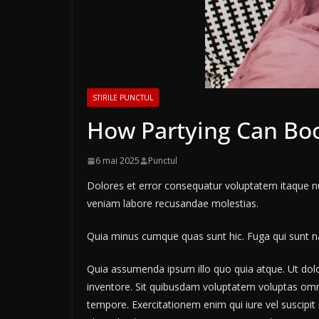
STIRILE PUNCTUL
How Partying Can Bo
6 mai 2025
Punctul
Dolores et error consequatur voluptatem itaque
veniam labore recusandae molestias.
Quia minus cumque quas sunt hic. Fuga qui sunt nat
Quia assumenda ipsum illo quo quia atque. Ut do
inventore. Sit quibusdam voluptatem voluptas omn
tempore. Exercitationem enim qui iure vel suscipit 