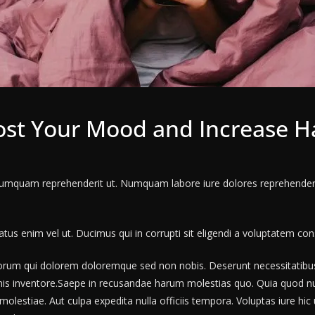
ost Your Mood and Increase H
 numquam reprehenderit ut. Numquam labore iure dolores reprehend
us enim vel ut. Ducimus qui in corrupti sit eligendi a voluptatem co
lorum qui dolorem doloremque sed non nobis. Deserunt necessitatib
is inventore.Saepe in recusandae harum molestias quo. Quia quod nu
molestiae. Aut culpa expedita nulla officiis tempora. Voluptas iure hic