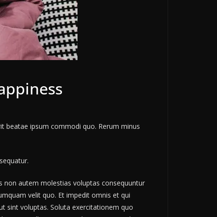
appiness
erit beatae ipsum commodi quo. Rerum minus
nsequatur.
us non autem molestias voluptas consequuntur
mquam velit quo. Et impedit omnis et qui
 ut sint voluptas. Soluta exercitationem quo