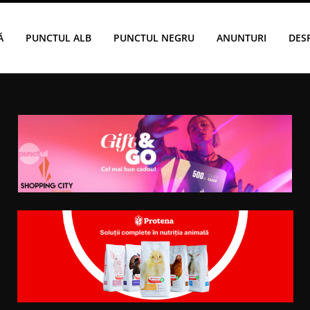
Ă
PUNCTUL ALB
PUNCTUL NEGRU
ANUNTURI
DES