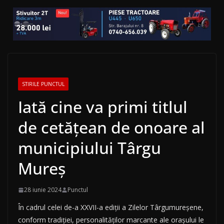
STIRILE PUNCTUL
Iată cine va primi titlul
de cetățean de onoare al
municipiului Târgu
Mureș
28 iunie 2024
Punctul
În cadrul celei de-a XXVII-a ediții a Zilelor Târgumureșene,
conform tradiției, personalităților marcante ale orașului le