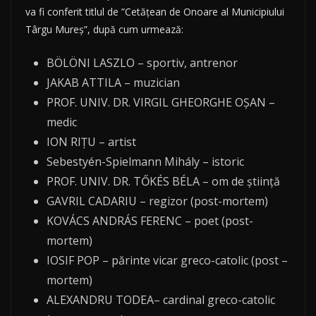
va fi conferit titlul de ”Cetățean de Onoare al Municipiului
Târgu Mureș”, după cum urmează:
BÖLÖNI LASZLO – sportiv, antrenor
JAKAB ATTILA – muzician
PROF. UNIV. DR. VIRGIL GHEORGHE OŞAN –
medic
ION RIȚU – artist
Sebestyén-Spielmann Mihály – istoric
PROF. UNIV. DR. TŐKÉS BÉLA – om de știință
GAVRIL CADARIU – regizor (post-mortem)
KOVÁCS ANDRÁS FERENC – poet (post-
mortem)
IOSIF POP – părinte vicar greco-catolic (post –
mortem)
ALEXANDRU TODEA– cardinal greco-catolic