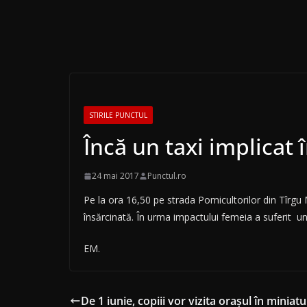
STIRILE PUNCTUL
Încă un taxi implicat 
24 mai 2017
Punctul.ro
Pe la ora 16,50 pe strada Pomicultorilor din Tîrgu 
însărcinată. În urma impactului femeia a suferit u
EM.
De 1 iunie, copiii vor vizita orașul în minia