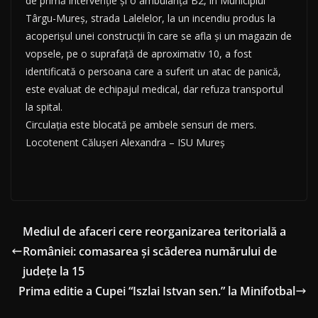
de primă intervenție și o ambulanță B2, în Municipiul
Târgu-Mureș, strada Lalelelor, la un incendiu produs la
acoperișul unei construcții în care se afla și un magazin de
vopsele, pe o suprafață de aproximativ 10, a fost
identificată o persoana care a suferit un atac de panică,
este evaluat de echipajul medical, dar refuza transportul
la spital.
Circulația este blocată pe ambele sensuri de mers.
Locotenent Călușeri Alexandra – ISU Mureș
Mediul de afaceri cere reorganizarea teritorială a
României: comasarea și scăderea numărului de
județe la 15
Prima editie a Cupei “Iszlai Istvan sen.” la Minifotbal