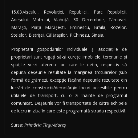
15.03.Vişeului, Revoluţiei, Republicii, Parc Republicii,
Arieşului, Motrului, Vlahuţă, 30 Decembrie, Târnavei,
Mărăşti, Piaţa Mărăşeşti, Eminescu, Brăila, Rozelor,
Stelelor, Bistriţei, Călăraşilor, P.Chinezu, Sinaia.
Proprietarii gospodăriilor individuale şi asociaţiile de
proprietari sunt rugați să-şi cureţe imobilele, terenurile şi
spaţiile verzi aferente pe care le deţin, respectiv să
depună deşeurile rezultate la marginea trotuarelor (sub
formă de grămezi, excepţie făcând deşeurile rezultate din
lucrări de construcţii/demolări)în locuri accesibile pentru
utilajele de transport, cu o zi înainte de programul
comunicat. Deşeurile vor fi transportate de către echipele
de lucru în ziua în care este programată strada respectivă.
Sursa:
Primăria Tîrgu-Mureș