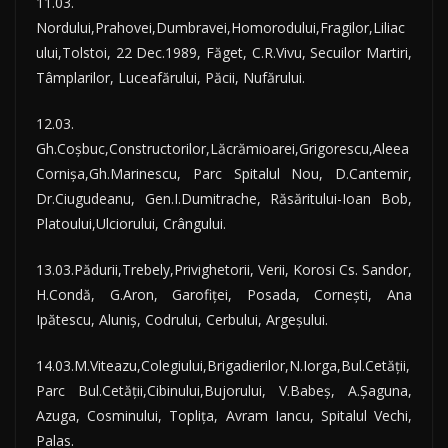
11.03.
Nordului,Prahovei,Dumbravei,Homorodului,Fragilor,Liliac
ului,Tolstoi, 22 Dec.1989, Făget, C.R.Vivu, Secuilor Martiri,
Tâmplarilor, Luceafărului, Păcii, Nufărului.
12.03.
Gh.Coşbuc,Constructorilor,Lăcrămioarei,Grigorescu,Aleea
Cornişa,Gh.Marinescu, Parc Spitalul Nou, D.Cantemir,
Dr.Ciugudeanu, Gen.I.Dumitrache, Răsăritului-Ioan Bob,
Platoului,Ulciorului, Crângului.
13.03.Pădurii,Trebely,Privighetorii, Verii, Korosi Cs. Sandor,
H.Condă, G.Aron, Garofiţei, Posada, Corneşti, Ana
Ipătescu, Aluniş, Codrului, Cerbului, Argeşului.
14.03.M.Viteazu,Colegiului,Brigadierilor,N.Iorga,Bul.Cetăţii,
Parc Bul.Cetăţii,Cibinului,Bujorului, V.Babeş, A.Şaguna,
Azuga, Cosminului, Topliţa, Avram Iancu, Spitalul Vechi,
Palas.