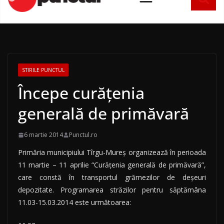
conținut
STIRILE PUNCTUL
Începe curățenia
generală de primăvară
6 martie 2014
Punctul.ro
Primăria municipiului Tîrgu-Mureş organizează în perioada
11 martie – 11 aprilie “Curăţenia generală de primăvară”,
care constă în transportul grămezilor de deşeuri
depozitate. Programarea străzilor pentru săptămâna
11.03-15.03.2014 este următoarea: