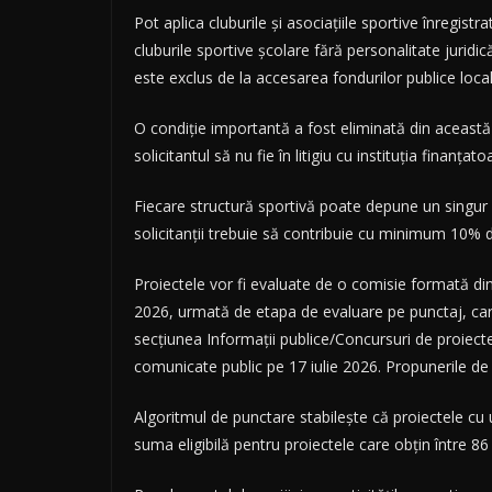
Pot aplica cluburile și asociațiile sportive înregistr
cluburile sportive școlare fără personalitate juridică
este exclus de la accesarea fondurilor publice loc
O condiție importantă a fost eliminată din această se
solicitantul să nu fie în litigiu cu instituția finanțato
Fiecare structură sportivă poate depune un singur 
solicitanții trebuie să contribuie cu minimum 10% di
Proiectele vor fi evaluate de o comisie formată di
2026, urmată de etapa de evaluare pe punctaj, care se
secțiunea Informații publice/Concursuri de proiecte. 
comunicate public pe 17 iulie 2026. Propunerile de fi
Algoritmul de punctare stabilește că proiectele cu 
suma eligibilă pentru proiectele care obțin între 8