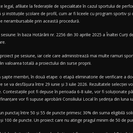
ate legal, afiliate la federațiile de specialitate în cazul sportului de pe
 și instituțiile școlare de profil, cum ar fi liceele cu program sportiv și
ale nerambursabile prin această procedură.
siune: în baza Hotărârii nr. 2256 din 30 aprilie 2025 a Înaltei Curți de C
are.
proiect pe sesiune, iar cele care administrează mai multe ramuri spor
n valoarea totală a proiectului din surse proprii.
n șapte membri, în două etape: o etapă eliminatorie de verificare a do
 va desfășura între 29 iunie și 3 iulie 2026. Rezultatele selecției vor fi
Contestațiile pot fi depuse în perioada 6-8 iulie, vor fi soluționate până
nanțare vor fi supuse aprobării Consiliului Local în ședința din luna iul
un punctaj între 50 și 55 de puncte primesc 30% din suma eligibilă soli
6 și 100 de puncte. Un proiect care nu atinge pragul minim de 50 de pu