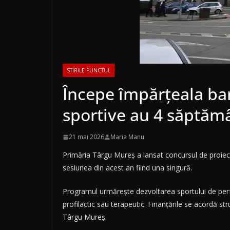
STIRILE PUNCTUL
Începe împărțeala ban
sportive au 4 săptămâ
21 mai 2026
Maria Manu
Primăria Târgu Mureș a lansat concursul de proiecte
sesiunea din acest an fiind una singură.
Programul urmărește dezvoltarea sportului de perform
profilactic sau terapeutic. Finanțările se acordă str
Târgu Mureș.