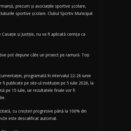
rformanță, precum și asociațiile sportive școlare,
 cluburile sportive școlare. Clubul Sportiv Municipal
asație și Justiție, nu va fi aplicată cerința ca
tive pot depune câte un proiect pe ramură. Toți
cumentației, programată în intervalul 22-26 iunie
 publicate pe site-ul instituției pe 5 iulie 2026, la
 pe 15 iulie, iar rezultatele finale vor fi
ie.
citată, cu creșteri progresive până la 100% din
ncte este descalificat automat.