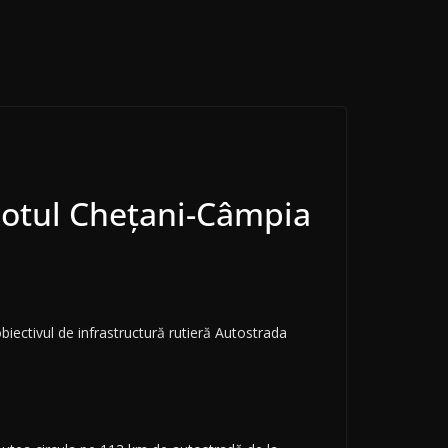
 lotul Chețani-Câmpia
a obiectivul de infrastructură rutieră Autostrada