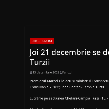
STIRILE PUNCTUL
Joi 21 decembrie se d
Turzii
15 decembrie 2023
Punctul
Premierul Marcel Ciolacu
și
ministrul
Transportur
Transilvania – secțiunea Chețani-Câmpia Turzii.
Lucrările pe secțiunea Chețani-Câmpia Turzii (15,7 