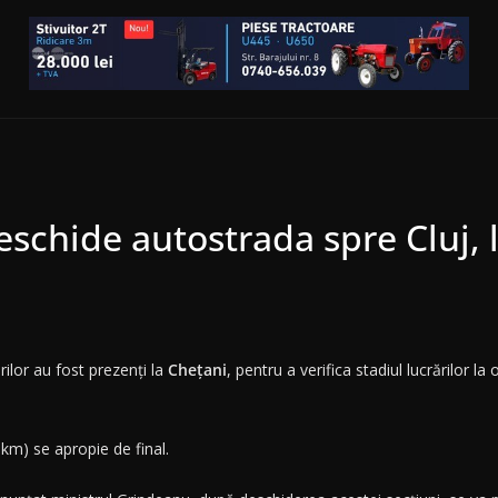
eschide autostrada spre Cluj,
ilor au fost prezenți la
Chețani
, pentru a verifica stadiul lucrărilor l
km) se apropie de final.