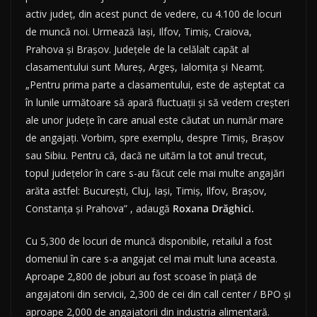
activ județ, din acest punct de vedere, cu 4.100 de locuri
de muncă noi. Urmează Iași, Ilfov, Timiș, Craiova,
Prahova și Brașov. Județele de la celălalt capăt al
clasamentului sunt Mureș, Argeș, Ialomița și Neamț.
„Pentru prima parte a clasamentului, este de așteptat ca
în lunile următoare să apară fluctuații și să vedem creșteri
ale unor județe în care anual este căutat un număr mare
de angajați. Vorbim, spre exemplu, despre Timiș, Brașov
sau Sibiu. Pentru că, dacă ne uităm la tot anul trecut,
topul județelor în care s-au făcut cele mai multe angajări
arăta astfel: București, Cluj, Iași, Timiș, Ilfov, Brașov,
Constanța și Prahova” , adaugă
Roxana Drăghici.
Cu 5,300 de locuri de muncă disponibile, retailul a fost
domeniul în care s-a angajat cel mai mult luna aceasta.
Aproape 2,800 de joburi au fost scoase în piață de
angajatorii din servicii, 2,300 de cei din call center / BPO și
aproape 2,000 de angajatorii din industria alimentară.