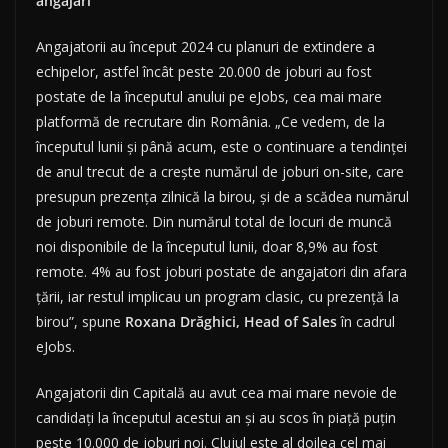
angajări
Angajatorii au început 2024 cu planuri de extindere a
echipelor, astfel încât peste 20.000 de joburi au fost
postate de la începutul anului pe eJobs, cea mai mare
platformă de recrutare din România. „Ce vedem, de la
începutul lunii și până acum, este o continuare a tendinței
de anul trecut de a crește numărul de joburi on-site, care
presupun prezența zilnică la birou, și de a scădea numărul
de joburi remote. Din numărul total de locuri de muncă
noi disponibile de la începutul lunii, doar 8,9% au fost
remote. 4% au fost joburi postate de angajatori din afara
țării, iar restul implicau un program clasic, cu prezență la
birou”, spune
Roxana Drăghici, Head of Sales
în cadrul
eJobs.
Angajatorii din Capitală au avut cea mai mare nevoie de
candidați la începutul acestui an și au scos în piață puțin
peste 10.000 de joburi noi. Clujul este al doilea cel mai