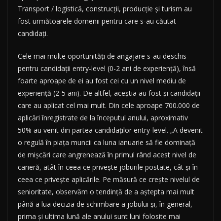
Transport / logistică, construcții, producție și turism au
fost următoarele domenii pentru care s-au căutat
candidați.
Cele mai multe oportunități de angajare s-au deschis
pentru candidații entry-level (0-2 ani de experiență), însă
foarte aproape de ei au fost cei cu un nivel mediu de
experiență (2-5 ani). De altfel, aceștia au fost și candidații
care au aplicat cel mai mult. Din cele aproape 700.000 de
aplicări înregistrate de la începutul anului, aproximativ
50% au venit din partea candidaților entry-level. „A devenit
o regulă în piața muncii ca luna ianuarie să fie dominață
de mișcări care angrenează în primul rând acest nivel de
carieră, atât în ceea ce privește joburile postate, cât și în
ceea ce privește aplicările. Pe măsură ce crește nivelul de
senioritate, observăm o tendință de a aștepta mai mult
până a lua decizia de schimbare a jobului și, în general,
prima și ultima lună ale anului sunt luni folosite mai