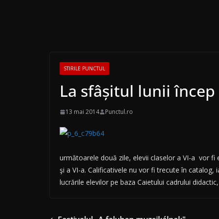
STIRILE PUNCTUL
La sfâşitul lunii încep
13 mai 2014
Punctul.ro
următoarele două zile, elevii claselor a VI-a
vor fi
şi a VI-a. Calificativele nu vor fi trecute în catalog
lucrările elevilor pe baza Caietului cadrului didacti