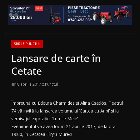
STIRILE PUNCTUL
Lansare de carte în
Cetate
18 aprilie 2017
Punctul
Împreună cu Editura Charmides și Alina Csatlós, Teatrul
74 vă invită la lansarea volumului ‘Cartea cu Aripi’ și la
vernisajul expoziției ‘Lumile Mele’.
Evenimentul va avea loc în 21 aprilie 2017, de la ora
19:00, în Cetatea Tîrgu-Mureș!