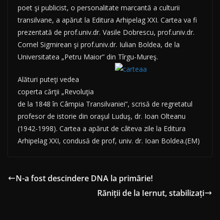
poet şi publicist, o personalitate marcantă a culturii
transilvane, a apărut la Editura
Arhipelag
XXI. Cartea va fi
prezentată de prof.univ.dr. Vasile Dobrescu, prof.univ.dr.
Cornel Sigmirean şi prof.univ.dr. Iulian Boldea, de la
Universitatea „Petru Maior” din Tîrgu-Mureş.
Alături puteţi vedea
coperta cărţii „Revoluţia
de la 1848 în Câmpia Transilvaniei”, scrisă de regretatul
profesor de istorie din oraşul Luduş, dr. Ioan Olteanu
(1942-1998). Cartea a apărut de câteva zile la Editura
Arhipelag XXI, condusă de prof, univ. dr. Ioan Boldea.
(EM)
N-a fost descindere DNA la primărie!
Răniţii de la Iernut, stabilizaţi