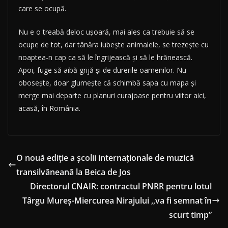
care se ocupă.
Nu e o treabă deloc ușoară, mai ales ca trebuie să se
ocupe de tot, dar tânăra iubește animalele, se trezește cu
noaptea-n cap ca să le îngrijească și să le hrănească.
Apoi, fuge să aibă grijă și de durerile oamenilor. Nu
obosește, doar glumește că schimbă sapa cu mapa și
merge mai departe cu planuri curajoase pentru viitor aici,
acasă, în România.
O nouă ediție a școlii internaționale de muzică
transilvăneană la Beica de Jos
Directorul CNAIR: contractul PNRR pentru lotul
Târgu Mureș-Miercurea Nirajului ,,va fi semnat în
scurt timp”