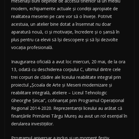
meseriași buni depinde de accesul tinerilor la un mediu
modern, echipamente actuale și condiții apropiate de
realitatea meseriei pe care vor să o învețe. Potrivit
acestuia, un atelier bine dotat a însemnat nu doar
aparatură nouă, ci și motivație, încredere și o șansă în
plus pentru ca elevii să își descopere și să își dezvolte
vocația profesională.
Inaugurarea oficială a avut loc miercuri, 20 mai, de la ora
13, odată cu deschiderea corpului C, ultimul dintre cele
trei corpuri de clădire ale liceului reabilitate integral prin
proiectul „Școala de Arte și Meserii modernizare și
reabilitare integrală, ateliere – Liceul Tehnologic
Gheorghe Șincai”, cofinanțat prin Programul Operațional
Regional 2014-2020. Reprezentanții liceului au arătat că
finanțările Primăriei Târgu Mureș au avut un rol esențial în
derularea investițiilor.
Programul aniversar a inclus și un moment festiv