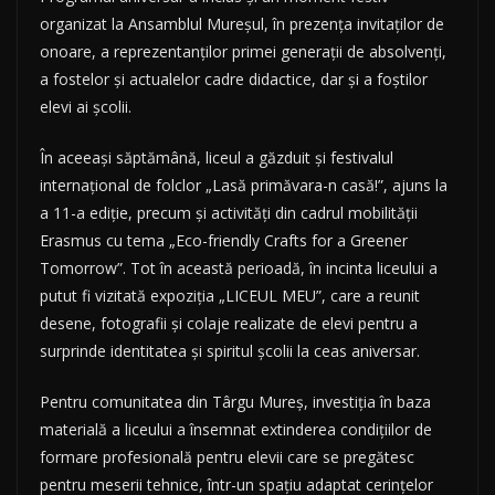
organizat la Ansamblul Mureșul, în prezența invitaților de
onoare, a reprezentanților primei generații de absolvenți,
a fostelor și actualelor cadre didactice, dar și a foștilor
elevi ai școlii.
În aceeași săptămână, liceul a găzduit și festivalul
internațional de folclor „Lasă primăvara-n casă!”, ajuns la
a 11-a ediție, precum și activități din cadrul mobilității
Erasmus cu tema „Eco-friendly Crafts for a Greener
Tomorrow”. Tot în această perioadă, în incinta liceului a
putut fi vizitată expoziția „LICEUL MEU”, care a reunit
desene, fotografii și colaje realizate de elevi pentru a
surprinde identitatea și spiritul școlii la ceas aniversar.
Pentru comunitatea din Târgu Mureș, investiția în baza
materială a liceului a însemnat extinderea condițiilor de
formare profesională pentru elevii care se pregătesc
pentru meserii tehnice, într-un spațiu adaptat cerințelor