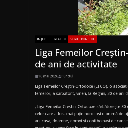
IN JUDET
REGHIN
STIRILE PUNCTUL
Liga Femeilor Creştin
de ani de activitate
16 mai 2026
Punctul
Liga Femeilor Creştin-Ortodoxe (LFCO), o asociaţie
femeilor, a sărbătorit, vineri, la Reghin, 30 de ani de
„Liga Femeilor Creştini Ortodoxe sărbătoreşte 30 de 
celor care a fost mai puţin norocoşi o brumă de aj
ars casa, doamne, domni şi copii bolnavi de cancer,
putut noi şi vom face în continuare”, a declarat pr