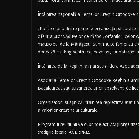
Întâlnirea naţională a Femeilor Creştin-Ortodoxe de
„Poate e una dintre primele organizaţii pe care le-a
oferit ajutor văduvelor de război, orfanilor, celor
mausoleul de la Mărăşeşti. Sunt multe femei cu cr
donează cu drag pentru cei nevoiaşi, iar noi transm
Întâlnirea de la Reghin, a mai spus lidera Asociaţie
Asociaţia Femeilor Creştin-Ortodoxe Reghin a aminti
Bacalaureat sau susţinerea unor absolvenţi de liceu 
Organizatorii susţin că întâlnirea reprezintă atât 
a valorilor creştine şi culturale.
Programul reuniunii va cuprinde activităţi organiza
tradiţiile locale. AGERPRES