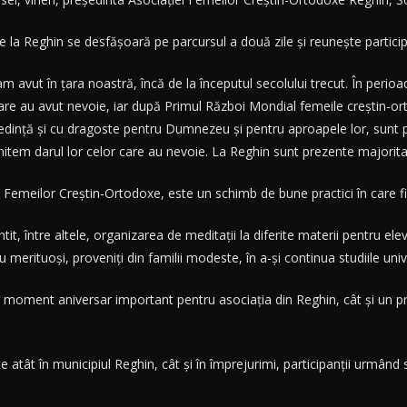
 la Reghin se desfăşoară pe parcursul a două zile şi reuneşte participa
m avut în ţara noastră, încă de la începutul secolului trecut. În perioa
 care au avut nevoie, iar după Primul Război Mondial femeile creştin-or
edinţă şi cu dragoste pentru Dumnezeu şi pentru aproapele lor, sunt p
item darul lor celor care au nevoie. La Reghin sunt prezente majoritate
i Femeilor Creştin-Ortodoxe, este un schimb de bune practici în care fiec
t, între altele, organizarea de meditaţii la diferite materii pentru e
merituoşi, proveniţi din familii modeste, în a-şi continua studiile univ
un moment aniversar important pentru asociaţia din Reghin, cât şi un p
te atât în municipiul Reghin, cât şi în împrejurimi, participanţii urmân