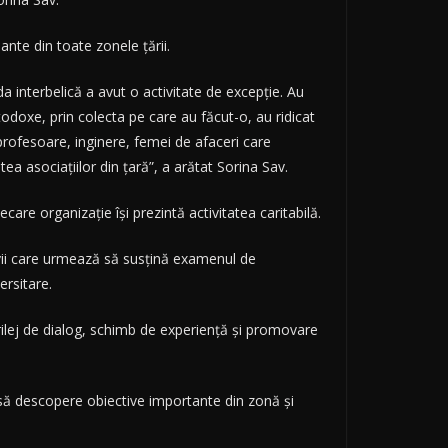
nte din toate zonele ţării.
da interbelică a avut o activitate de excepţie. Au
todoxe, prin colecta pe care au făcut-o, au ridicat
rofesoare, inginere, femei de afaceri care
a asociaţiilor din ţară”, a arătat Sorina Sav.
are organizaţie îşi prezintă activitatea caritabilă.
levii care urmează să susţină examenul de
ersitare.
rilej de dialog, schimb de experienţă şi promovare
d să descopere obiective importante din zonă şi