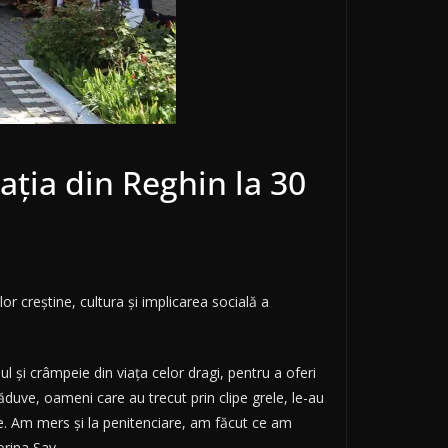
aţia din Reghin la 30
 creştine, cultura şi implicarea socială a
l şi crâmpeie din viaţa celor dragi, pentru a oferi
duve, oameni care au trecut prin clipe grele, le-au
te. Am mers şi la penitenciare, am făcut ce am
orina Sav.