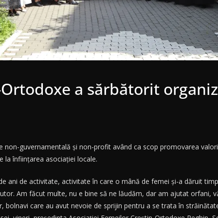
-Ortodoxe a sărbătorit organiz
 non-guvernamentală şi non-profit având ca scop promovarea valorilor
 la înfiinţarea asociaţiei locale.
ani de activitate, activitate în care o mână de femei şi-a dăruit timpu
utor. Am făcut multe, nu e bine să ne lăudăm, dar am ajutat orfani, vă
 bolnavi care au avut nevoie de sprijin pentru a se trata în străinăta
esei, vineri, preşedinta Asociaţiei Femeilor Creştin-Ortodoxe Reghin, S