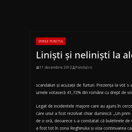
STIRILE PUNCTUL
Liniști și neliniști la a
11 decembrie 2012
Punctul.ro
scandaluri și acuzații de furturi. Prezența la vot s-
urnele votaseră 41,72% din românii cu drept de vot
Legat de incidentele majore care au ajuns în cercet
care unul a fost rezolvat chiar duminică: „Un pri
de o oră, deoarece s-a constatat că buletinele de vo
a fost tot în zona Reghinului și viza continuarea 