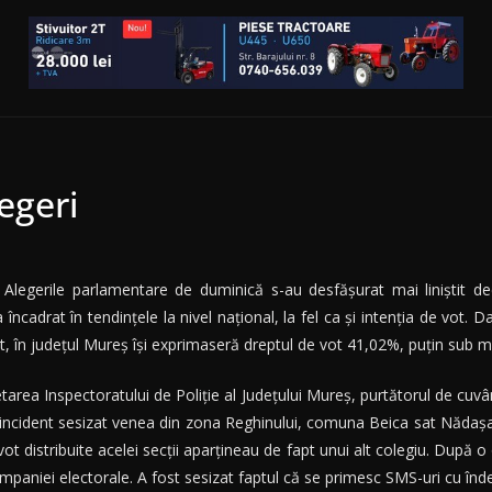
legeri
Alegerile parlamentare de duminică s-au desfășurat mai liniștit d
a încadrat în tendințele la nivel național, la fel ca și intenția de vot. D
, în județul Mureș își exprimaseră dreptul de vot 41,02%, puțin sub m
area Inspectoratului de Poliție al Județului Mureș, purtătorul de cuvânt
m incident sesizat venea din zona Reghinului, comuna Beica sat Nădaș
t distribuite acelei secții aparțineau de fapt unui alt colegiu. După o o
campaniei electorale. A fost sesizat faptul că se primesc SMS-uri cu 