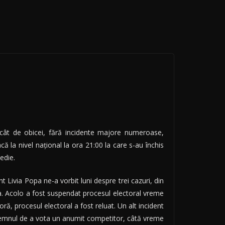
ecât de obicei, fără incidente majore numeroase,
acă la nivel național la ora 21:00 la care s-au închis
edie.
 Livia Popa ne-a vorbit luni despre trei cazuri, din
a. Acolo a fost suspendat procesul electoral vreme
ră, procesul electoral a fost reluat. Un alt incident
îndemnul de a vota un anumit competitor, câtă vreme