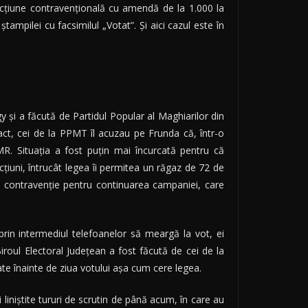
ncțiune contravențională cu amendă de la 1.000 la
tampilei cu facsimilul „Votat”. Și aici cazul este în
y și a făcută de Partidul Popular al Maghiarilor din
act, cei de la PPMT îl acuzau pe Frunda că, într-o
R. Situația a fost puțin mai încurcată pentru că
cțiuni, întrucât legea îi permitea un răgaz de 72 de
cea contravenție pentru continuarea campaniei, care
rin intermediul telefoanelor să meargă la vot, ei
roul Electoral Județean a fost făcută de cei de la
e înainte de ziua votului așa cum cere legea.
liniștite tururi de scrutin de până acum, în care au