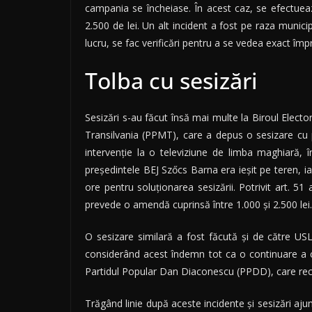
campania se încheiase. În acest caz, se efectuea
2.500 de lei. Un alt incident a fost pe raza municip
lucru, se fac verificări pentru a se vedea exact împr
Tolba cu sesizări
Sesizări s-au făcut însă mai multe la Biroul Electo
Transilvania (PPMT), care a depus o sesizare cu p
intervenţie la o televiziune de limba maghiară,
președintele BEJ Szőcs Barna era ieșit pe teren, ia
ore pentru soluționarea sesizării. Potrivit art. 5
prevede o amendă cuprinsă între 1.000 şi 2.500 lei.
O sesizare similară a fost făcută și de către US
considerând acest îndemn tot ca o continuare a ca
Partidul Popular Dan Diaconescu (PPDD), care recl
Trăgând linie după aceste incidente și sesizări aju