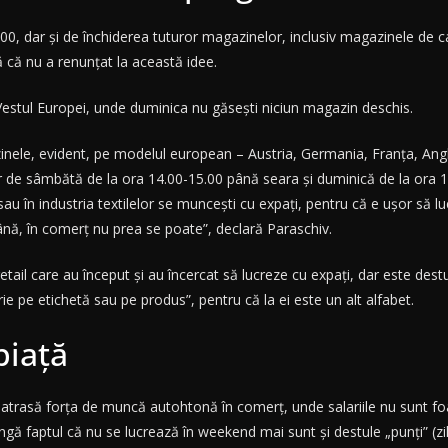
00, dar și de închiderea tuturor magazinelor, inclusiv magazinele de ca
 că nu a renunțat la această idee.
n Vestul Europei, unde duminica nu găsești niciun magazin deschis.
nele, evident, pe modelul european – Austria, Germania, Franța, Angli
 de sâmbătă de la ora 14.00-15.00 până seara și duminică de la ora 
în industria textilelor se muncești cu expați, pentru că e ușor să lucr
nă, în comerț nu prea se poate”, declară Paraschiv.
tail care au început și au încercat să lucreze cu expați, dar este dest
e pe etichetă sau pe produs”, pentru că la ei este un alt alfabet.
piață
e atrasă forța de muncă autohtonă în comerț, unde salariile nu sunt f
lângă faptul că nu se lucrează în weekend mai sunt și destule „punți” (zil