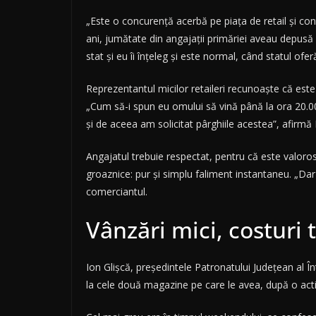
„Este o concurență acerbă pe piața de retail și co
ani, jumătate din angajații primăriei aveau depusă
stat și eu îi înțeleg și este normal, când statul of
Reprezentantul micilor retaileri recunoaște că este t
„Cum să-i spun eu omului să vină până la ora 20.00-2
și de aceea am solicitat pârghiile acestea”, afirmă 
Angajatul trebuie respectat, pentru că este valoro
groaznice: pur și simplu faliment instantaneu. „Dar
comerciantul.
Vânzări mici, costuri 
Ion Glișcă, președintele Patronatului Județean al În
la cele două magazine pe care le avea, după o activi