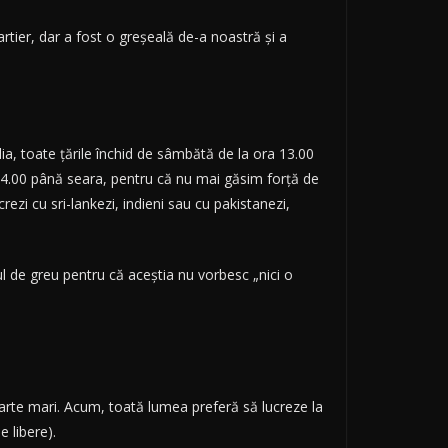
rtier, dar a fost o greșeală de-a noastră și a
a, toate țările închid de sâmbătă de la ora 13.00
14.00 până seara, pentru că nu mai găsim forță de
ezi cu sri-lankezi, indieni sau cu pakistanezi,
ul de greu pentru că aceștia nu vorbesc „nici o
oarte mari. Acum, toată lumea preferă să lucreze la
e libere).