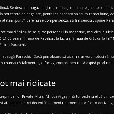
ntinuă. Se deschid magazine și mai multe și mai multe și nu se mai fa
 la noi cerere de angajare, pentru că dădeam salarii mult mai bune, acu
eră atâtea „punți”, care nu se compensează, să fim serioși”, spune Para
ot mai dificil să fie asigurat personalul în magazine, mai ales în zilele
1.00 seara, în ziua de Revelion, la lucru și în ziua de Crăciun la fel?
Feliciu Paraschiv.
s, adaugă Paraschiv. Dacă prin absurd să zicem s-ar vorbi totuși să nu 
 nu numai că falimentez, o fac zgomotos, pentru că expiră produsele pe
tot mai ridicate
treprinderilor Private Mici și Mijlocii Argeș, mărturisește și el că din 
tate de peste trei decenii în domeniul comerțului. A fost o decizie gre