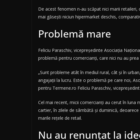
De acest fenomen n-au scăpat nici marii retaileri,
mai găsești niciun hipermarket deschis, comparativ 
Problemă mare
Feliciu Paraschiv, vicepreședinte Asociația Națio
problemă pentru comercianți, care nici nu au prea m
„Sunt probleme atât în mediul rural, cât și în urba
angajații la lucru. Este o problemă pe care noi, As
pentru Termene.ro Feliciu Paraschiv, vicepreședin
Cel mai recent, micii comercianți au cerut în luna
cartier, în zilele de sâmbătă și duminică, deoarece
marile rețele de retail.
Nu au renunțat la id