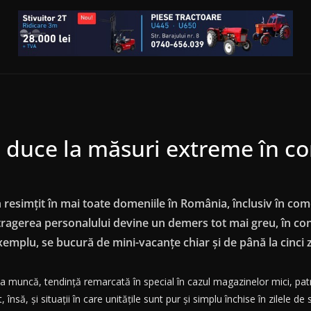
 duce la măsuri extreme în co
esimțit în mai toate domeniile în România, înclusiv în comer
Atragerea personalului devine un demers tot mai greu, în con
exemplu, se bucură de mini-vacanțe chiar și de până la cinci z
a muncă, tendință remarcată în special în cazul magazinelor mici, patr
 însă, și situații în care unitățile sunt pur și simplu închise în zilele d