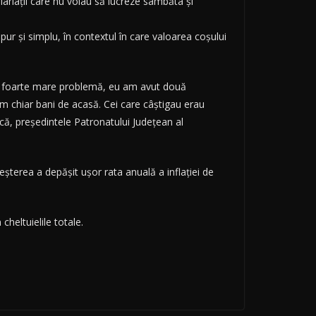
ariații care nu voiau să lucreze sâmbăta și
pur și simplu, în contextul în care valoarea coșului
 o foarte mare problemă, eu am avut două
 chiar bani de acasă. Cei care câștigau erau
ișcă, președintele Patronatului Județean al
eșterea a depășit ușor rata anuală a inflației de
heltuielile totale.