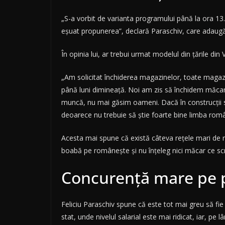
„S-a vorbit de varianta programului până la ora 13.
eșuat propunerea”, declară Paraschiv, care adaugă
În opinia lui, ar trebui urmat modelul din țările di
„Am solicitat închiderea magazinelor, toate magazi
până luni dimineață. Noi am zis să închidem măcar
muncă, nu mai găsim oameni. Dacă în construcții sau 
deoarece nu trebuie să știe foarte bine limba româ
Acesta mai spune că există câteva rețele mari de re
boabă pe românește și nu înțeleg nici măcar ce scri
Concurență mare pe 
Feliciu Paraschiv spune că este tot mai greu să fi
stat, unde nivelul salarial este mai ridicat, iar, pe 