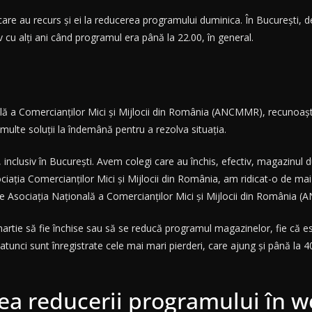
 care au recurs și ei la reducerea programului duminica. În București,
cu alți ani când programul era până la 22.00, în general.
nală a Comercianților Mici și Mijlocii din România (ANCMMR), recunoa
ulte soluții la îndemână pentru a rezolva situația.
n, inclusiv în București. Avem colegi care au închis, efectiv, magazin
ociația Comercianților Mici și Mijlocii din România, am ridicat-o de mai
te Asociația Națională a Comercianților Mici și Mijlocii din România 
 martie să fie închise sau să se reducă programul magazinelor, fie că
 atunci sunt înregistrate cele mai mari pierderi, care ajung și până l
eea reducerii programului în 