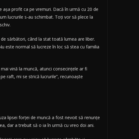
ce așa profit ca pe vremuri. Dacă în urmă cu 20 de
m lucrurile s-au schimbat. Toți vor să plece la
schiv.
 de sărbători, când la stat toată lumea are liber.
 Nu este normal să lucreze în loc să stea cu familia
mai vină la muncă, atunci consecințele ar fi
 raft, mi se strică lucrurile”, recunoaște
cauza lipsei forței de muncă a fost nevoit să renunțe
a, dar a trebuit să o ia în urmă cu vreo doi ani.