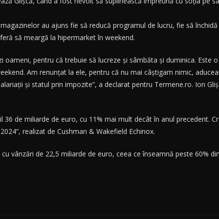
ază Glișcă, când a fost nevoit să suplinească împreună cu soția pe sal
 magazinelor au ajuns fie să reducă programul de lucru, fie să închidă 
eferă să meargă la hipermarket în weekend.
zi oameni, pentru că trebuie să lucreze și sâmbăta și duminica. Este
ekend. Am renunțat la ele, pentru că nu mai câștigam nimic, aduceam
 salariații și statul prin impozite”, a declarat pentru Termene.ro. Ion Gl
ail 36 de miliarde de euro, cu 11% mai mult decât în anul precedent. Cr
t 2024”, realizat de Cushman & Wakefield Echinox.
 cu vânzări de 22,5 miliarde de euro, ceea ce înseamnă peste 60% din c