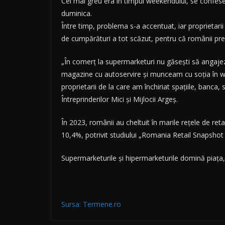
Cel mai greu era în timpul weekendului, se confese
duminica.
Între timp, problema s-a accentuat, iar proprietarii
de cumpărături a tot scăzut, pentru că românii pr
„În comerț la supermarketuri nu găsești să angaje
magazine cu autoservire și munceam cu soția în we
proprietarii de la care am închiriat spațiile, banca,
Întreprinderilor Mici și Mijlocii Argeș.
În 2023, românii au cheltuit în marile rețele de ret
10,4%, potrivit studiului „Romania Retail Snapsho
Supermarketurile și hipermarketurile domină piața,
Sursa: Termene.ro