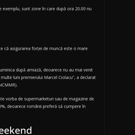
 de exemplu, sunt zone în care după ora 20.00 nu
ște că asigurarea forței de muncă este o mare
ul duminica după amiază, deoarece nu au mai venit
 multe luni premierului Marcel Ciolacu”, a declarat
(ANCMMR).
 este vorba de supermarketuri sau de magazine de
a 40%, deoarece românii preferă să cumpere în
weekend