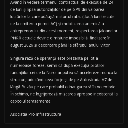
Având în vedere termenul contractual de execuție de 24
de luni și lipsa autorizațiilor de pe 67% din valoarea
lucrărilor la care adăugăm startul ratat (două luni trecute
de la emiterea primei AC) și mobilizarea anemică a
antreprenorului din acest moment, respectarea jaloanelor
PNRR actuale devine o misiune imposibilă: finalizare în
august 2026 și decontare până la sfârșitul anului viitor.
Singura rază de speranță este prezența pe lot a
numeroase foreze, semn că după execuția piloților
fundațiilor cei de la Nurol ar putea să accelereze munca la
structuri, aducând ceva forțe și de pe Autostrada A7 de
lângă Buzău pe care probabil o inaugurează în noiembrie.
În schimb, ne îngrijorează mișcarea aproape inexistentă la
capitolul terasamente.
Asociatia Pro Infrastructura