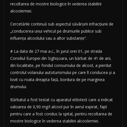
recoltarea de mostre biologice în vederea stabilirii
alcoolemiei.
Cercetările continuă sub aspectul săvârşirii infracţiunii de
„conducerea unui vehicul pe drumurile publice sub
influenţa alcoolului sau a altor substanţe”.
# La data de 27 mai a.c., în jurul orei 01, pe strada
Consiliul Europei din Sighișoara, un bărbat de 41 de ani,
din localitate, pe fondul consumului de alcool, a pierdut
controlul volanului autoturismului pe care îl conducea şi a
lovit cu roata dreapta față, bordura de pe marginea
drumului.
Bărbatul a fost testat cu aparatul etilotest care a indicat
valoarea de 0,90 mg/l alcool pur în aerul expirat, fapt
pentru care a fost condus la spital, pentru recoltarea de
mostre biologice în vederea stabilirii alcoolemiei.