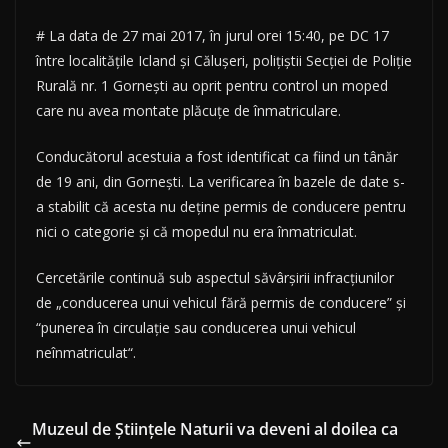
# La data de 27 mai 2017, în jurul orei 15:40, pe DC 17
între localităţile Icland şi Căluşeri, poliţiştii Secției de Poliție
Rurală nr. 1 Gorneşti au oprit pentru control un moped
care nu avea montate plăcuțe de înmatriculare.
Conducătorul acestuia a fost identificat ca fiind un tânăr
de 19 ani, din Gorneşti. La verificarea în bazele de date s-
a stabilit că acesta nu deține permis de conducere pentru
nici o categorie şi că mopedul nu era înmatriculat.
Cercetările continuă sub aspectul săvârşirii infracţiunilor
de „conducerea unui vehicul fără permis de conducere” şi
“punerea în circulaţie sau conducerea unui vehicul
neînmatriculat“.
Muzeul de Ştiinţele Naturii va deveni al doilea ca