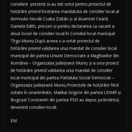
consilierii prezenţi şi-au dat votul pentru proiectul de
hotărâre privind încetarea mandatului de consilier local al
domnului Novák Csaba Zoltán și al doamnei Ceană
Daniela Edith, precum şi pentru declararea ca vacant a
două locuri de consilier local în Consiliul local municipal
Tîrgu-Mureș.După aceea s-a votat proiectul de
hotărâre privind validarea
unui mandat de consilier local
municipal din partea Uniunii Democrate a Maghiarilor din
România – Organizaţia Judeţeană Mureş şi a unui proiect
de hotărâre
privind validarea
unui mandat de consilier
local municipal din partea Partidului Social Democrat –
Organizaţia Judeţeană Mureş.Proiectele de hotărâre fiind
votate în unanimitate, Makkai Grigore din partea UDMR şi
Bogoşel Constantin din partea PSD au depus jurământul,
devenind consilieri locali.
EM