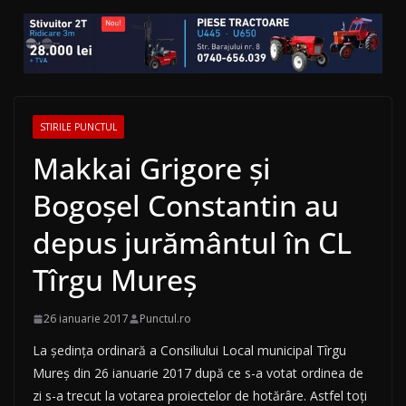
STIRILE PUNCTUL
Makkai Grigore şi
Bogoşel Constantin au
depus jurământul în CL
Tîrgu Mureş
26 ianuarie 2017
Punctul.ro
La şedinţa ordinară a Consiliului Local municipal Tîrgu
Mureş din 26 ianuarie 2017 după ce s-a votat ordinea de
zi s-a trecut la votarea proiectelor de hotărâre. Astfel toţi