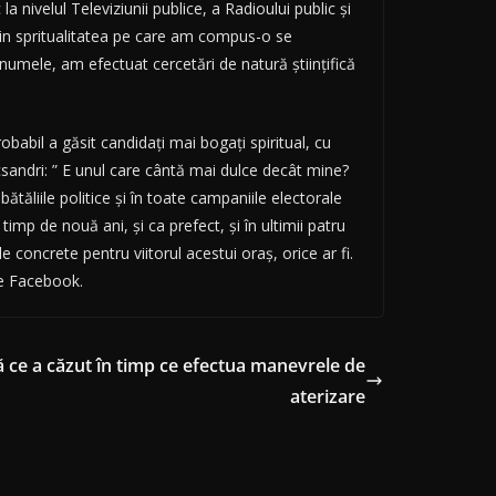
la nivelul Televiziunii publice, a Radioului public și
din spritualitatea pe care am compus-o se
s numele, am efectuat cercetări de natură științifică
babil a găsit candidați mai bogați spiritual, cu
csandri: ” E unul care cântă mai dulce decât mine?
ătăliile politice și în toate campaniile electorale
mp de nouă ani, și ca prefect, și în ultimii patru
e concrete pentru viitorul acestui oraș, orice ar fi.
pe Facebook.
pă ce a căzut în timp ce efectua manevrele de
aterizare