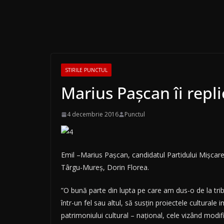
STIRILE PUNCTUL
Marius Pașcan îi repl
4 decembrie 2016
Punctul
Emil –Marius Pașcan, candidatul Partidului Mișcare
Târgu-Mureș, Dorin Florea.
”O bună parte din lupta pe care am dus-o de la tri
într-un fel sau altul, să susțin proiectele culturale
patrimoniului cultural – național, cele vizând modif