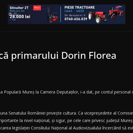
ică primarului Dorin Florea
a Populară Mureș la Camera Deputaților, i-a dat, pe contul personal d
buna Senatului României privește cultura. Ca vicepreședinte al Comisi
 importante la nivel național, și sigur, pe cele care privesc județul Mur
icarea legislației Consiliului Național al Audiovizualului încercând să e