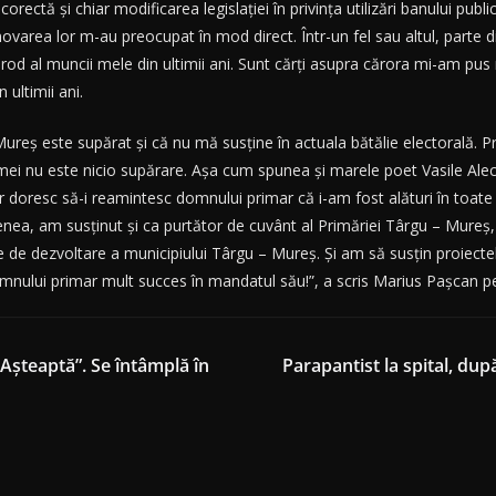
rectă și chiar modificarea legislației în privința utilizări banului public 
varea lor m-au preocupat în mod direct. Într-un fel sau altul, parte 
te, rod al muncii mele din ultimii ani. Sunt cărți asupra cărora mi-am pu
 ultimii ani.
ureș este supărat și că nu mă susține în actuala bătălie electorală. Pro
urmei nu este nicio supărare. Așa cum spunea și marele poet Vasile Ale
ar doresc să-i reamintesc domnului primar că i-am fost alături în toate b
nea, am susținut și ca purtător de cuvânt al Primăriei Târgu – Mureș, ti
ste de dezvoltare a municipiului Târgu – Mureș. Și am să susțin proiectel
 domnului primar mult succes în mandatul său!”, a scris Marius Pașcan 
 Așteaptă”. Se întâmplă în
Parapantist la spital, du