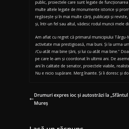
public, proiectele care sunt legate de funcționarea co
multe altele legate de monumente istorice și promo
regăsește și în mai multe cărți, publicații și revis
și, într-un fel sau altul, vădesc rodul muncii mele din
Am aflat cu regret că primarul municipiului Târgu-M
activitate mai prestigioasă, mai buni. Și la urma 
/Cu-atât mai bine țării, și lui cu-atât mai bine.” Do
pe care le-am și coordonat în ultimii ani. De aseme
ani în calitate de senator, proiectele viabile, reali
Nu e nicio supărare. Merg înainte. Și îi doresc și
Drumuri expres ioc și autostrăzi la „Sfântul
Mureș
Lasă un răspuns