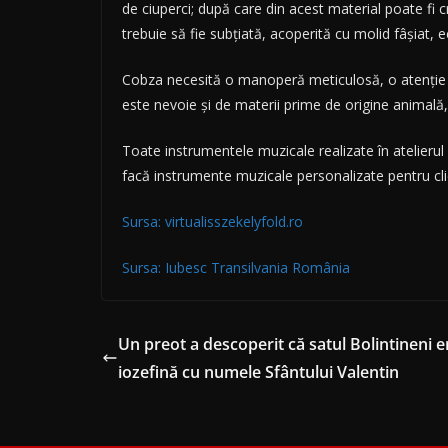
de ciuperci; după care din acest material poate f
trebuie să fie subțiată, acoperită cu molid fâşiat,
Cobza necesită o manoperă meticulosă, o atenţie ma
este nevoie şi de materii prime de origine animală, 
Toate instrumentele muzicale realizate în atelierul
facă instrumente muzicale personalizate pentru cli
Sursa: virtualisszekelyfold.ro
Sursa: Iubesc Transilvania România
Un preot a descoperit că satul Bolintineni 
iozefină cu numele Sfântului Valentin