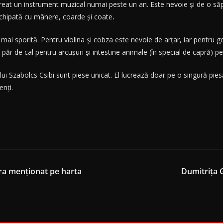
i creat un instrument muzical numai peste un an. Este nevoie și de o
 echipată cu mânere, coarde şi coate
.
i sporită. Pentru violina şi cobza este nevoie de arţar, iar pentru go
păr de cal pentru arcuşuri și intestine animale (în special de capră) pe
 lui Szabolcs Csibi sunt piese unicat. El lucrează doar pe o singură pi
enți.
era menționat pe harta
Dumitrița G