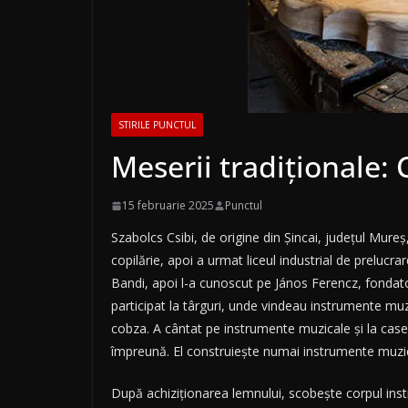
STIRILE PUNCTUL
Meserii tradiționale:
15 februarie 2025
Punctul
Szabolcs Csibi, de origine din Şincai, judeţul Mureş,
copilărie, apoi a urmat liceul industrial de prelucra
Bandi, apoi l-a cunoscut pe János Ferencz, fondato
participat la târguri, unde vindeau instrumente muzic
cobza. A cântat pe instrumente muzicale şi la casel
împreună. El construiește numai instrumente muzic
După achiziţionarea lemnului, scobeşte corpul ins