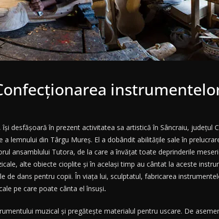
 Confecționarea instrumentelo
 își desfăşoară în prezent activitatea sa artistică în Sâncraiu, judeţul 
re a lemnului din Târgu Mureș. El a dobândit abilitățile sale în prelucrar
rul ansamblului Tutora, de la care a învăţat toate deprinderile meseri
ale, alte obiecte cioplite şi în acelaşi timp au cântat la aceste instrum
e de dans pentru copii. În viaţa lui, sculptatul, fabricarea instrument
ale pe care poate cânta el însuşi
.
trumentului muzical şi pregăteşte materialul pentru uscare. De aseme