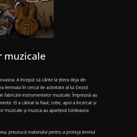
r muzicale
Covasna. A început să cânte la țitera deja din
ea lemnului în cercul de activitate al lui Dezső
ei fabricării instrumentelor muzicale. Împreună au
ente. El a cântat la flaut, tobe, apoi a încercat şi
elor muzicale şi muzica au aparţinut totdeauna
nea, preusucă materialul pentru a proteja lemnul